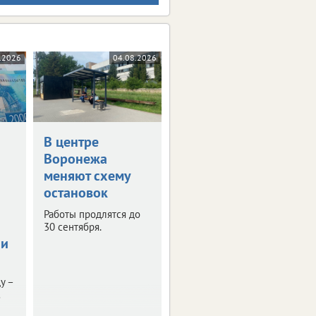
.2026
04.08.2026
В центре
Воронежа
меняют схему
остановок
Работы продлятся до
30 сентября.
 и
у –