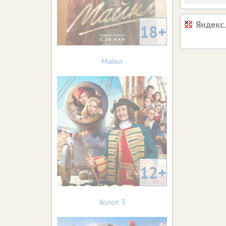
Яндекс
18+
Майкл
12+
Холоп 3