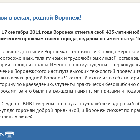
ви в веках, родной Воронеж!
17 сентября 2011 года Воронеж отметил свой 425-летний ю
оическим прошлым своего города, недаром он имеет статус "Г
Главное достояние Воронежа – его жители. Столица Чернозем
оотверженных, талантливых и трудолюбивых людей, оставивш
ории города и страны. Именно поэтому студенты – первокурсн
чения Воронежского института высоких технологий провели т
ви в веках, родной Воронеж!", который включил в себя истор
торину по краеведению. Студенты практически безошибочно с
росами, за что были награждены памятными призами и подар
Студенты ВИВТ уверены, что наука, трудолюбие и здоровый о
нут для горожан доброй привычкой, и Воронеж сможет по пра
стливых людей.
ть