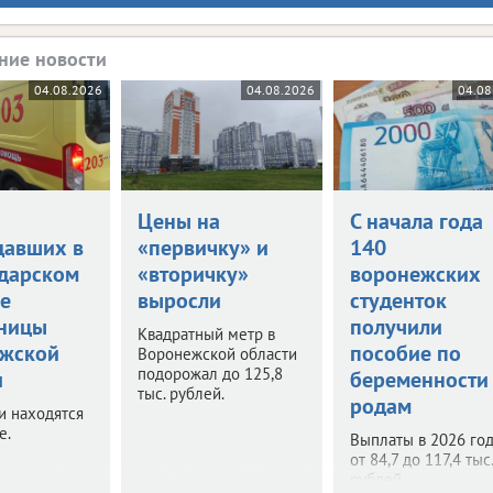
ние новости
04.08.2026
04.08.2026
04.08
Цены на
С начала года
давших в
«первичку» и
140
дарском
«вторичку»
воронежских
ве
выросли
студенток
ницы
получили
Квадратный метр в
жской
пособие по
Воронежской области
подорожал до 125,8
и
беременности
тыс. рублей.
родам
и находятся
е.
Выплаты в 2026 год
от 84,7 до 117,4 тыс.
рублей.