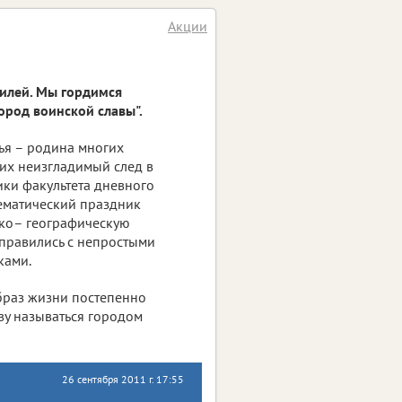
Акции
билей. Мы гордимся
ород воинской славы".
ья – родина многих
их неизгладимый след в
ики факультета дневного
ематический праздник
ико– географическую
правились с непростыми
ками.
браз жизни постепенно
ву называться городом
26 сентября 2011 г. 17:55