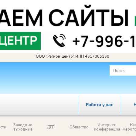
ООО "Регион центр", ИНН 4817003180
Работа у нас
Н
Заводные
Интернет-
На
сти
ДТП
Общество
выходные
конференция
мероп