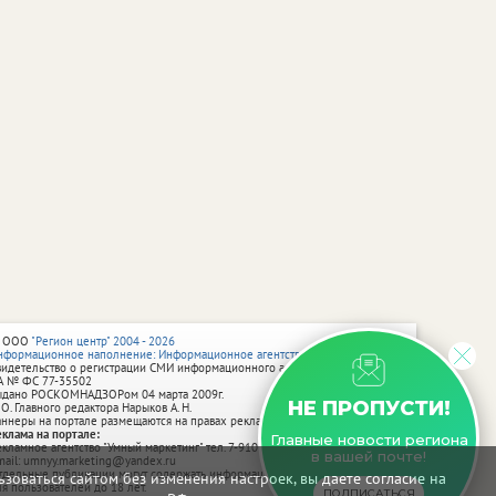
 ООО
"Регион центр" 2004 - 2026
нформационное наполнение: Информационное агентство vRossii.ru
видетельство о регистрации СМИ информационного агентства vRossii.ru
А № ФС 77‑35502
ыдано РОСКОМНАДЗОРом 04 марта 2009г.
НЕ ПРОПУСТИ!
 О. Главного редактора Нарыков А. Н.
аннеры на портале размещаются на правах рекламы.
еклама на портале:
Главные новости региона
екламное агентство "Умный маркетинг" тел. 7-910-267-70-40,
в вашей почте!
mail: umnyy.marketing@yandex.ru
тдельные публикации могут содержать информацию, не предназначенную
зоваться сайтом без изменения настроек, вы даете согласие на
ля пользователей до 18 лет.
ПОДПИСАТЬСЯ