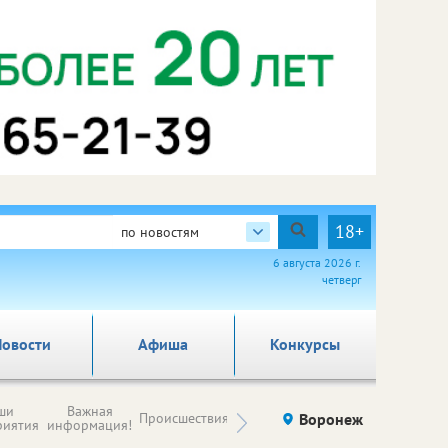
18+
по новостям
6 августа 2026 г.
четверг
овости
Афиша
Конкурсы
Новости
ши
Важная
Происшествия
Здоровье
Воронеж
Ку
компаний (на
риятия
информация!
правах
рекламы)