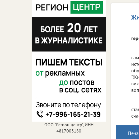
Жи
гер
сам
ист
обу
"Жи
вик
воп
ста
сча
ООО "Регион центр", ИНН
4817003180
Печа