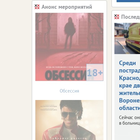
Анонс мероприятий
Послед
Среди
18+
постра
Красно
крае д
Обсессия
житель
Вороне
област
Сейчас он
в больниц