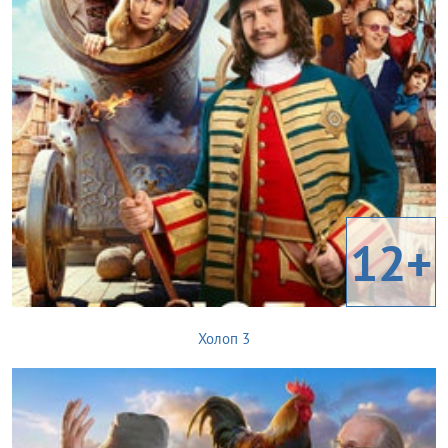
12+
Холоп 3