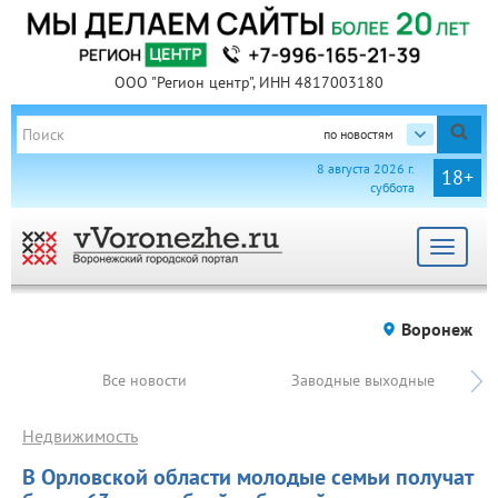
ООО "Регион центр", ИНН 4817003180
по новостям
8 августа 2026 г.
18+
суббота
Toggle
navigat
Воронеж
Все новости
Заводные выходные
Недвижимость
В Орловской области молодые семьи получат