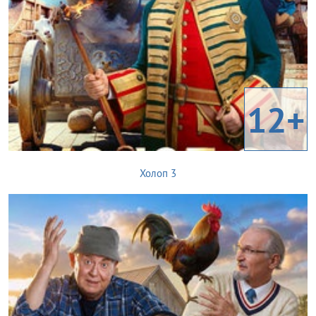
12+
Холоп 3