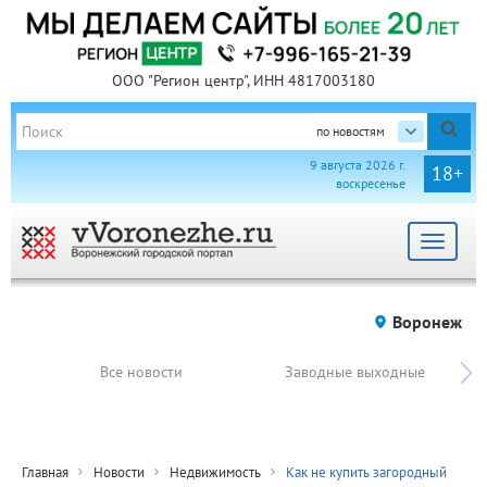
ООО "Регион центр", ИНН 4817003180
по новостям
9 августа 2026 г.
18+
воскресенье
Toggle
navigat
Воронеж
Все новости
Заводные выходные
Главная
Новости
Недвижимость
Как не купить загородный