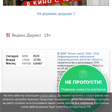
На деревню дедушке 2
Яндекс.Директ
© ООО
"Регион центр" 2004 - 2026
Информационное наполнение:
Информационное агентство vRossii.ru
Свидетельство о регистрации СМИ
информационного агентства vRossii.ru
ИА № ФС 77‑35502
выдано РОСКОМНАДЗОРом 04 марта
2009г.
И. О. Главного редактора Нарыков А. Н.
Баннеры на портале размещаются на
НЕ ПРОПУСТИ!
правах рекламы.
Реклама на портале:
Главные новости региона
Рекламное агентство "Умный маркетинг"
тел. 7-910-267-70-40,
в вашей почте!
email: umnyy.marketing@yandex.ru
На этом сайте мы используем
cookie-файлы
. Вы можете прочитать о cookie-файлах или
Отдельные публикации могут содержать
изменить настройки браузера. Продолжая пользоваться сайтом без изменения настроек,
информацию, не предназначенную для
ПОДПИСАТЬСЯ
вы даете согласие на использование ваших cookie-файлов. Все собранные при помощи
пользователей до 18 лет.
cookie-файлов данные будут храниться на территории РФ.
Политика в отношении обработки
персональных данных