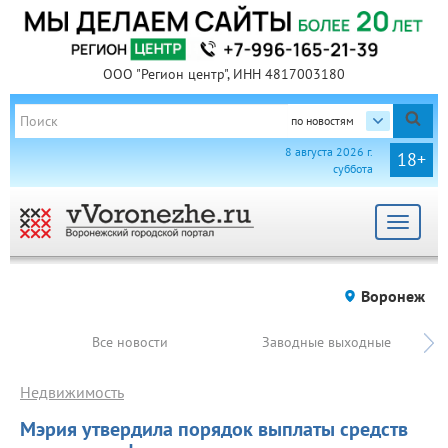
ООО "Регион центр", ИНН 4817003180
по новостям
8 августа 2026 г.
18+
суббота
Toggle
navigat
Воронеж
Все новости
Заводные выходные
Недвижимость
Мэрия утвердила порядок выплаты средств