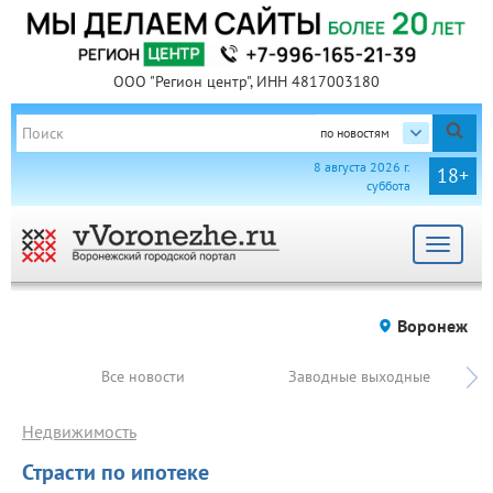
ООО "Регион центр", ИНН 4817003180
по новостям
8 августа 2026 г.
18+
суббота
Toggle
navigat
Воронеж
Все новости
Заводные выходные
Недвижимость
Страсти по ипотеке