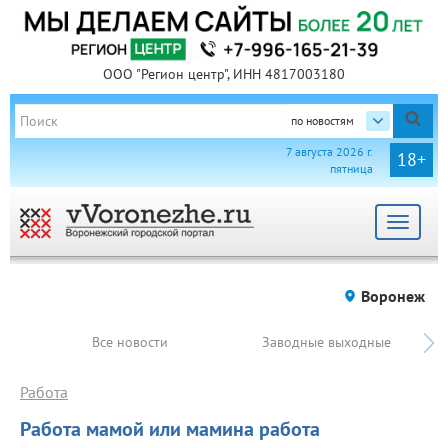
ООО "Регион центр", ИНН 4817003180
по новостям
7 августа 2026 г.
18+
пятница
Toggle
navigat
Воронеж
Все новости
Заводные выходные
Работа
Работа мамой или мамина работа