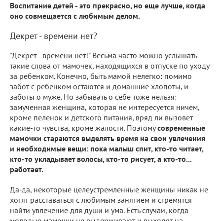
Воспитание детей - это прекрасно, но еще лучше, когда
оно совмещается с любимым делом.
Декрет - времени нет?
"Декрет - времени нет!" Весьма часто можно услышать
такие слова от мамочек, находящихся в отпуске по уходу
за ребенком. Конечно, быть мамой нелегко: помимо
забот с ребенком остаются и домашние хлопоты, и
заботы о муже. Но забывать о себе тоже нельзя:
замученная женщина, которая не интересуется ничем,
кроме пеленок и детского питания, вряд ли вызовет
какие-то чувства, кроме жалости. Поэтому
современные
мамочки стараются выделять время на свои увлечения
и необходимые вещи: пока малыш спит, кто-то читает,
кто-то укладывает волосы, кто-то рисует, а кто-то...
работает.
Да-да, некоторые целеустремленные женщины никак не
хотят расставаться с любимым занятием и стремятся
найти увлечение для души и ума. Есть случаи, когда
молодые мамочки не выдерживают и выходят на