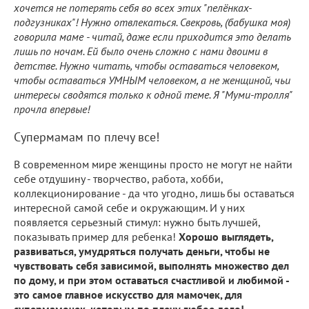
хочется не потерять себя во всех этих "пелёнках-
подгузниках"! Нужно отвлекаться. Свекровь, (бабушка моя)
говорила маме - читай, даже если приходится это делать
лишь по ночам. Ей было очень сложно с нами двоими в
детстве. Нужно читать, чтобы оставаться человеком,
чтобы оставаться УМНЫМ человеком, а не женщиной, чьи
интересы сводятся только к одной теме. Я "Муми-тролля"
прочла впервые!
Супермамам по плечу все!
В современном мире женщины просто не могут не найти
себе отдушину - творчество, работа, хобби,
коллекционирование - да что угодно, лишь бы оставаться
интересной самой себе и окружающим. И у них
появляется серьезный стимул: нужно быть лучшей,
показывать пример для ребенка!
Хорошо выглядеть,
развиваться, умудряться получать деньги, чтобы не
чувствовать себя зависимой, выполнять множество дел
по дому, и при этом оставаться счастливой и любимой -
это самое главное искусство для мамочек, для
супермамочек, которым по плечу любое дело!