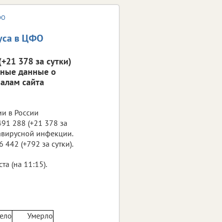
ФО
уса в ЦФО
+21 378 за сутки)
вные данные о
алам сайта
ии в России
91 288 (+21 378 за
навирусной инфекции.
 442 (+792 за сутки).
а (на 11:15).
ело
Умерло