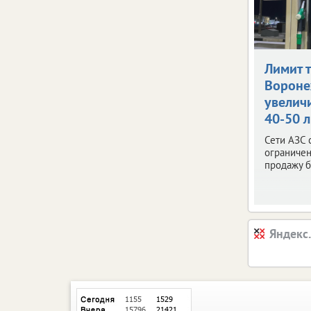
Лимит 
Ворон
увелич
40-50 
Сети АЗС 
ограничен
продажу б
Яндекс