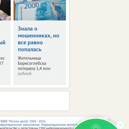
Знала о
и
мошенниках, но
ый
все равно
попалась
екс
Жительница
27
Борисоглебска
потеряла 1,4 млн
рублей.
 ООО
"Регион центр" 2004 - 2026
нформационное наполнение: Информационное агентство vRossii.ru
видетельство о регистрации СМИ информационного агентства vRossii.ru