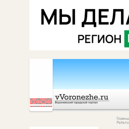
Главн
РеАкт