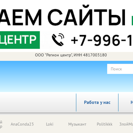
ООО "Регион центр", ИНН 4817003180
Работа у нас
Н
ый
AnaConda23
Loki
Музыкант
Politikkk
ЗлойМа
ор