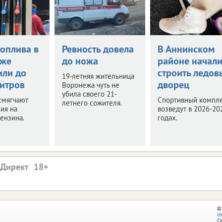
топлива в
Ревность довела
В Аннинском
еже
до ножа
районе начал
или до
строить ледов
19-летняя жительница
литров
дворец
Воронежа чуть не
убила своего 21-
смягчают
Спортивный компл
летнего сожителя.
ия на
возведут в 2026-20
ензина.
годах.
.Директ
©
И
С