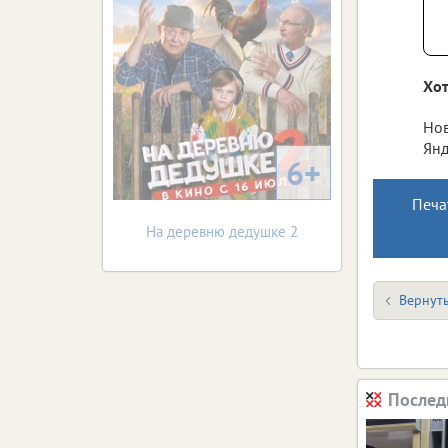
Хот
Нов
Янд
6+
Печа
На деревню дедушке 2
Вернуть
Послед