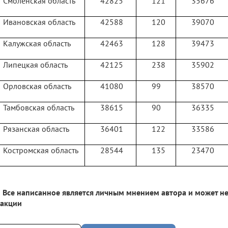
Смоленская область
42825
121
35676
Ивановская область
42588
120
39070
Калужская область
42463
128
39473
Липецкая область
42125
238
35902
Орловская область
41080
99
38570
Тамбовская область
38615
90
36335
Рязанская область
36401
122
33586
Костромская область
28544
135
23470
Все написанное является личным мнением автора и может не
дакции