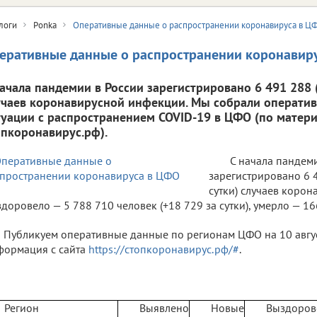
логи
Ponka
Оперативные данные о распространении коронавируса в Ц
еративные данные о распространении коронавир
начала пандемии в России зарегистрировано 6 491 288 (
учаев коронавирусной инфекции. Мы собрали операти
туации с распространением COVID-19 в ЦФО (по матери
опкоронавирус.рф).
С начала пандем
зарегистрировано 6 4
сутки) случаев коро
доровело — 5 788 710 человек (+18 729 за сутки), умерло — 166
Публикуем оперативные данные по регионам ЦФО на 10 август
ормация с сайта
https://стопкоронавирус.рф/#
.
Регион
Выявлено
Новые
Выздоров