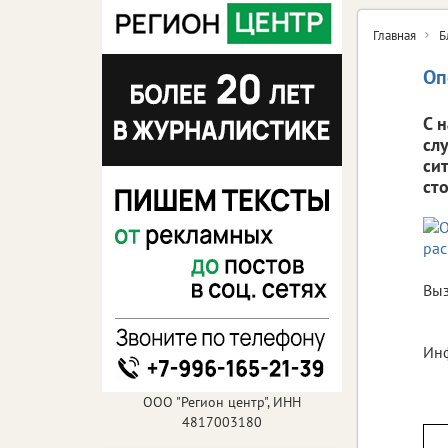
Главная
Б
Оп
С 
сл
си
ст
Выз
Инф
ООО "Регион центр", ИНН
4817003180