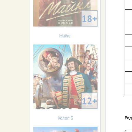
18+
Майкл
12+
Ре
Холоп 3