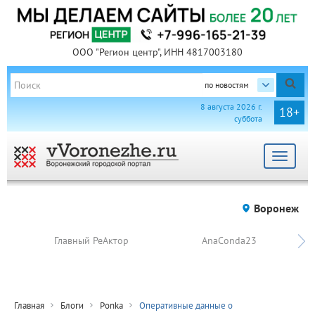
ООО "Регион центр", ИНН 4817003180
по новостям
8 августа 2026 г.
18+
суббота
Toggle
navigat
Воронеж
Главный РеАктор
AnaConda23
Главная
Блоги
Ponka
Оперативные данные о