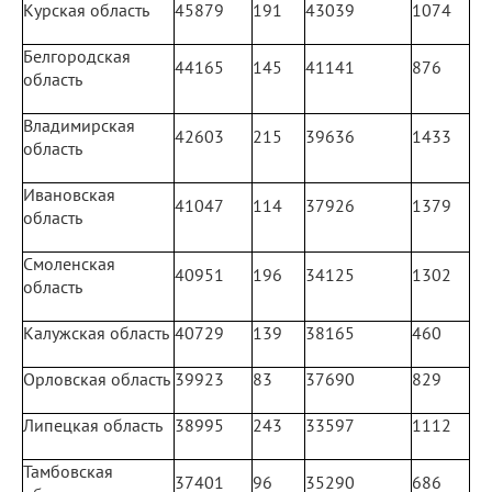
Курская область
45879
191
43039
1074
Белгородская
44165
145
41141
876
область
Владимирская
42603
215
39636
1433
область
Ивановская
41047
114
37926
1379
область
Смоленская
40951
196
34125
1302
область
Калужская область
40729
139
38165
460
Орловская область
39923
83
37690
829
Липецкая область
38995
243
33597
1112
Тамбовская
37401
96
35290
686