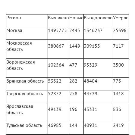
Регион
Выявлено
Новые
Выздоровело
Умерло
Москва
1495775
2445
1346237
25398
Московская
380867
1449
309155
7117
область
Воронежская
102564
477
95329
3500
область
Брянская область
53322
282
48404
773
Тверская область
52872
258
44729
1318
Ярославская
49139
196
43331
836
область
Тульская область
46985
144
40931
2419