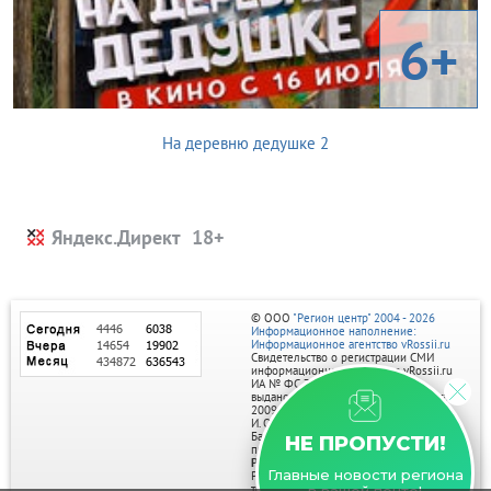
6+
На деревню дедушке 2
Яндекс.Директ
© ООО
"Регион центр" 2004 - 2026
Информационное наполнение:
Информационное агентство vRossii.ru
Свидетельство о регистрации СМИ
информационного агентства vRossii.ru
ИА № ФС 77‑35502
выдано РОСКОМНАДЗОРом 04 марта
2009г.
И. О. Главного редактора Нарыков А. Н.
Баннеры на портале размещаются на
НЕ ПРОПУСТИ!
правах рекламы.
Реклама на портале:
Главные новости региона
Рекламное агентство "Умный маркетинг"
тел. 7-910-267-70-40,