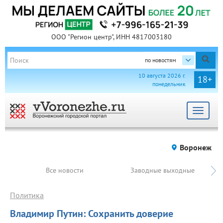
ООО "Регион центр", ИНН 4817003180
по новостям
10 августа 2026 г.
18+
понедельник
Toggle
navigat
Воронеж
Все новости
Заводные выходные
Политика
Владимир Путин: Сохранить доверие