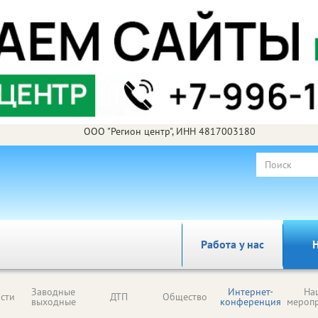
ООО "Регион центр", ИНН 4817003180
Работа у нас
Н
Заводные
Интернет-
На
сти
ДТП
Общество
выходные
конференция
мероп