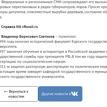
Федеральные и региональные СМИ сопровождают его высказ
ровых перестановках в рядах губернаторов, мэров. Просят п
оры депутатов, повсеместные вырубки деревьев, состояние о
д.
Справка ИА vRossii.ru
Владимир Борисович Слатинов
– политолог.
994 году окончил исторический факультет Курского государст
верситета.
997 закончил обучение в аспирантуре в Российской академии 
ударственной службы при президенте РФ. В том же году защит
сертацию по социологическим наукам.
011-м защитил докторскую диссертацию по политическим наук
астоящее время заведует кафедрой государственного и муниц
ского государственного университета.
← Вернуться к
Другие новости в
новостям