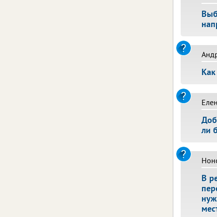
Выб
нап
Анд
Как
Еле
Доб
ли 
Нон
В р
пер
нуж
мес