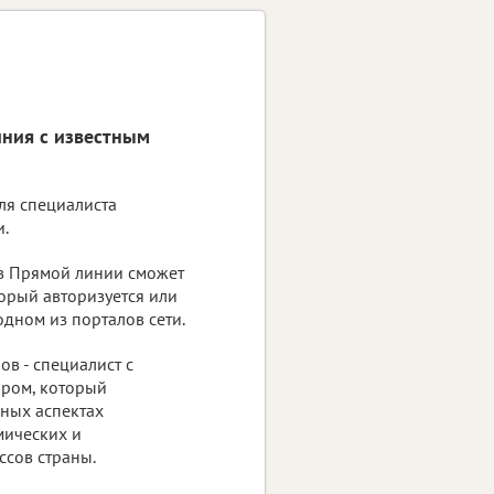
иния с известным
ля специалиста
и.
 в Прямой линии сможет
торый авторизуется или
одном из порталов сети.
в - специалист с
ром, который
чных аспектах
мических и
сов страны.