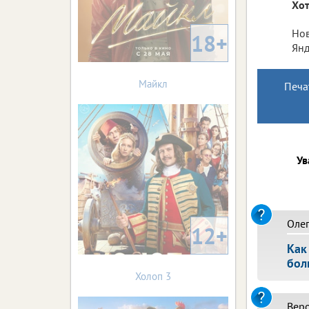
Хот
Нов
18+
Янд
Майкл
Печа
Ув
Оле
12+
Как
бол
Холоп 3
Вер