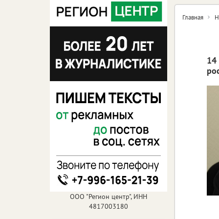
Главная
Н
14
ро
ООО "Регион центр", ИНН
4817003180