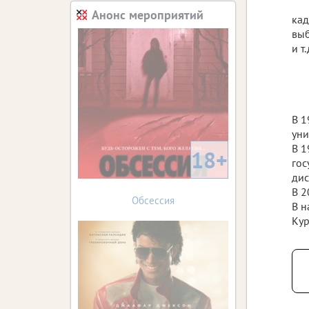
Анонс мероприятий
кад
выб
и т.
В 1
уни
В 1
18+
гос
дис
В 2
Обсессия
В н
Кур