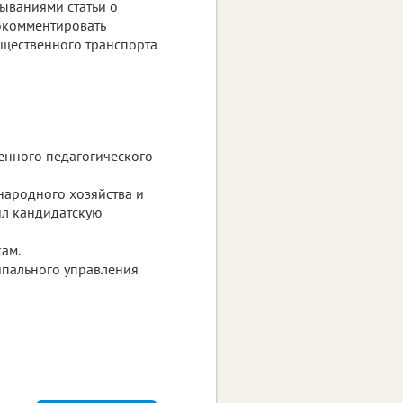
ываниями статьи о
рокомментировать
бщественного транспорта
венного педагогического
народного хозяйства и
ил кандидатскую
ам.
ипального управления