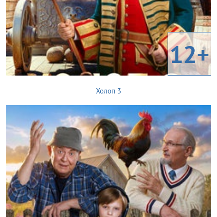
12+
Холоп 3