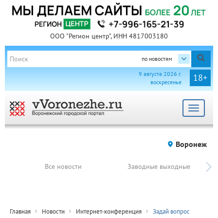
ООО "Регион центр", ИНН 4817003180
по новостям
9 августа 2026 г.
18+
воскресенье
Toggle
navigat
Воронеж
Все новости
Заводные выходные
Главная
Новости
Интернет-конференция
Задай вопрос