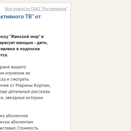
Все новости ПАО "Ростелеком"
ктивного ТВ" от
ску "Женский мир" в
ересует женщин - дети,
тавлено в подписке
тся.
кране вашего
ом изучения ее
ку и смотреть
ения от Марины Корпан,
 еще детальные рассказы
и, звездные истории
сех абонентов
писки абонентам
иставке. Стоимость