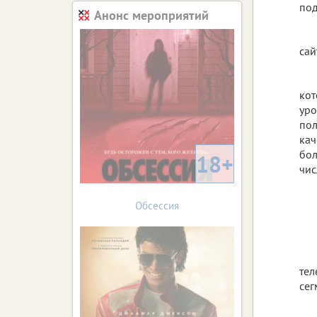
под
Анонс мероприятий
cа
кот
уро
пол
кач
бол
18+
чис
Обсессия
тел
сег