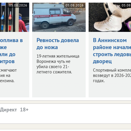
05.08.2026
05.08.2026
05.08
топлива в
Ревность довела
В Аннинском
еже
до ножа
районе начал
или до
строить ледов
19-летняя жительница
литров
дворец
Воронежа чуть не
убила своего 21-
смягчают
Спортивный компл
летнего сожителя.
ия на
возведут в 2026-20
ензина.
годах.
.Директ