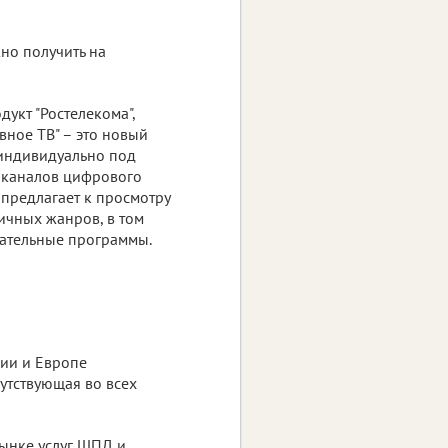
но получить на
укт "Ростелекома",
ивное ТВ" – это новый
 индивидуально под
х каналов цифрового
" предлагает к просмотру
ичных жанров, в том
вательные программы.
сии и Европе
утствующая во всех
ынке услуг ШПД и