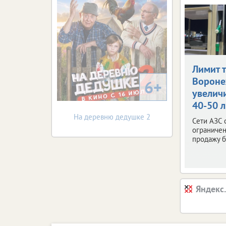
Лимит 
Ворон
6+
увелич
40-50 
На деревню дедушке 2
Сети АЗС 
ограничен
продажу б
Яндекс