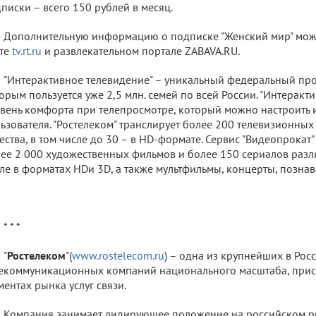
писки – всего 150 рублей в месяц.
Дополнительную информацию о подписке "Женский мир" мож
йте
tv.rt.ru
и развлекательном портале ZABAVA.RU.
"Интерактивное телевидение" – уникальный федеральный прод
орым пользуется уже 2,5 млн. семей по всей России. "Интеракт
вень комфорта при телепросмотре, который можно настроить
ьзователя. "Ростелеком" транслирует более 200 телевизионны
ества, в том числе до 30 – в HD-формате. Сервис "Видеопрокат
ее 2 000 художественных фильмов и более 150 сериалов разл
ле в форматах HDи 3D, а также мультфильмы, концерты, позна
* * *
"
Ростелеком
"(
www.rostelecom.ru
) – одна из крупнейших в Рос
екоммуникационных компаний национального масштаба, прис
ментах рынка услуг связи.
Компания занимает лидирующее положение на российском р