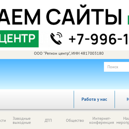
ООО "Регион центр", ИНН 4817003180
Работа у нас
Н
Заводные
Интернет-
На
сти
ДТП
Общество
выходные
конференция
мероп