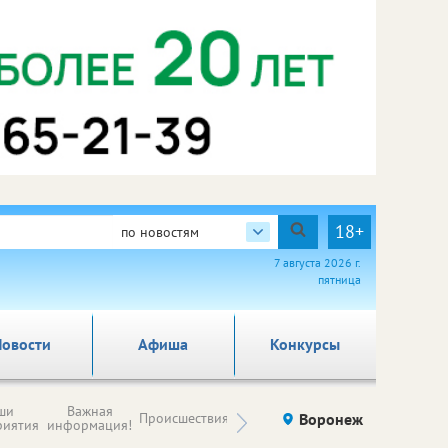
18+
по новостям
7 августа 2026 г.
пятница
овости
Афиша
Конкурсы
Новости
ши
Важная
Происшествия
Здоровье
Воронеж
Ку
компаний (на
риятия
информация!
правах
рекламы)