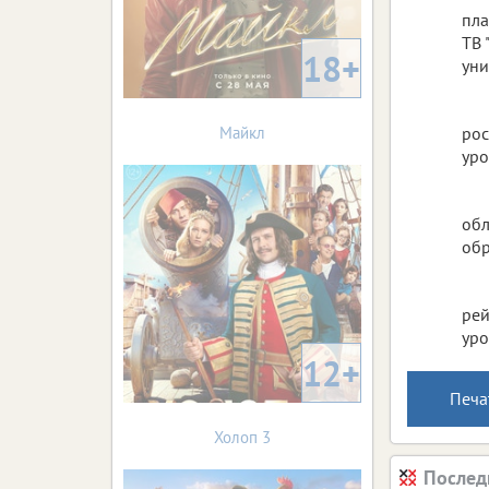
пла
ТВ 
18+
уни
Майкл
рос
уро
обл
обр
рей
уро
12+
Печа
Холоп 3
Послед