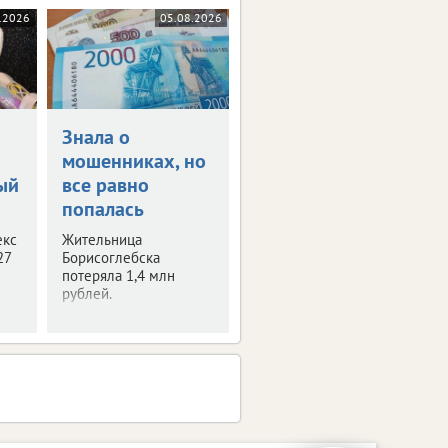
.2026
05.08.2026
Знала о
и
мошенниках, но
ый
все равно
попалась
екс
Жительница
27
Борисоглебска
потеряла 1,4 млн
рублей.