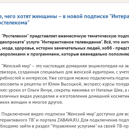
е, чего хотят женщины – в новой подписке "Интера
остелекома"
"Ростелеком" представляет ежемесячную тематическую подпи
деопрокате" услуги "Интерактивное телевидение". Всё, что инт
, мода, здоровье, истории замечательных людей, хобб - предс
еороликами и программами, которые еженедельно пополняю
"Женский мир" – это настоящая домашняя энциклопедия на э
евизора, созданная специально для женской аудитории, с учет
ребностей и интересов. Уже сегодня можно подключить подпис
еосоветы и рецепты от Юлии Высоцкой, экспресс-курсы похуд
нес-уроки от Ольги Янчук, секреты макияжа от Натальи Шик, а
азличных видах рукоделия и изготовления домашней косметик
иких женщин и многое другое.
Подключение видео-подписки "Женский мир" доступно для в
терактивного ТВ" и портала ZABAVA.RU. Для подключения под
бходимо зайти в раздел "Управление услугами" на своей ТВ-пр