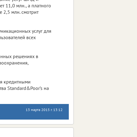
 11,0 млн., а платного
е 2,5 млн. смотрит
уникационных услуг для
льзователей всех
онных решениях в
воохранения,
ся кредитными
ства Standard&Poor’s на
13 марта 2015 г. 13:12