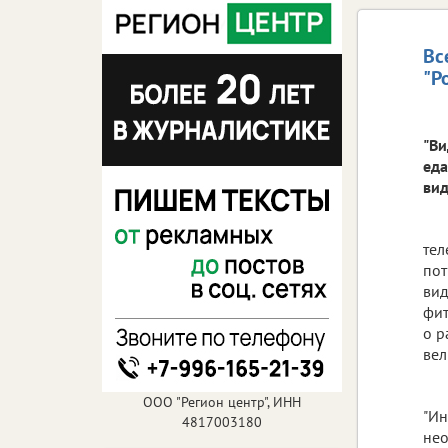
Вс
"Р
"Ви
еда
вид
тел
пот
вид
фит
о р
вел
ООО "Регион центр", ИНН
"Ин
4817003180
нео