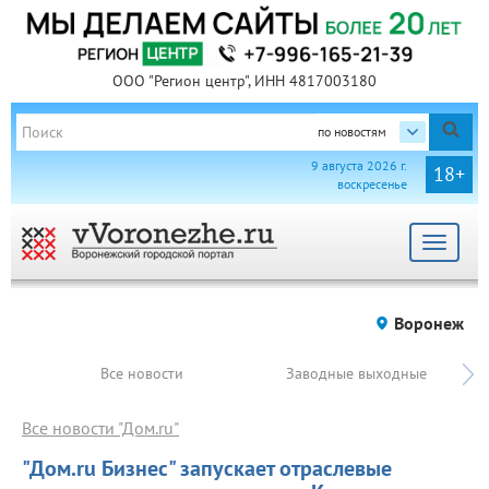
ООО "Регион центр", ИНН 4817003180
по новостям
9 августа 2026 г.
18+
воскресенье
Toggle
navigat
Воронеж
Все новости
Заводные выходные
Все новости "Дом.ru"
"Дом.ru Бизнес" запускает отраслевые