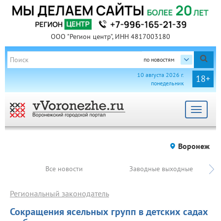
ООО "Регион центр", ИНН 4817003180
по новостям
10 августа 2026 г.
18+
понедельник
Toggle
navigat
Воронеж
Все новости
Заводные выходные
Региональный законодатель
Сокращения ясельных групп в детских садах