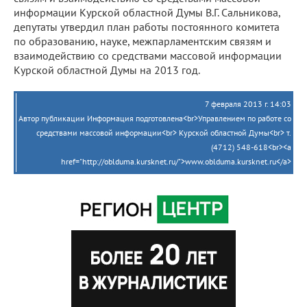
информации Курской областной Думы В.Г. Сальникова,
депутаты утвердил план работы постоянного комитета
по образованию, науке, межпарламентским связям и
взаимодействию со средствами массовой информации
Курской областной Думы на 2013 год.
7 февраля 2013 г. 14:03
Автор публикации Информация подготовлена<br>Управлением по работе со
средствами массовой информации<br> Курской областной Думы<br> т.
(4712) 548-618<br><a
href="http://oblduma.kursknet.ru/">www.oblduma.kursknet.ru</a>