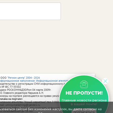
 ООО
"Регион центр" 2004 - 2026
нформационное наполнение: Информационное агентство vRossii.ru
видетельство о регистрации СМИ информационного агентства vRossii.ru
А № ФС 77‑35502
ыдано РОСКОМНАДЗОРом 04 марта 2009г.
НЕ ПРОПУСТИ!
 О. Главного редактора Нарыков А. Н.
аннеры на портале размещаются на правах рекламы.
еклама на портале:
Главные новости региона
екламное агентство "Умный маркетинг" тел. 7-910-267-70-40,
в вашей почте!
mail: umnyy.marketing@yandex.ru
тдельные публикации могут содержать информацию, не предназначенную
зоваться сайтом без изменения настроек, вы даете согласие на
ля пользователей до 18 лет.
ПОДПИСАТЬСЯ