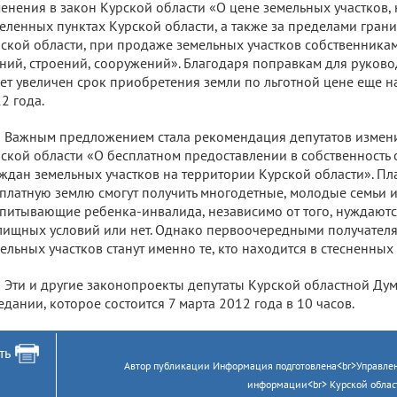
енения в закон Курской области «О цене земельных участков,
еленных пунктах Курской области, а также за пределами гран
ской области, при продаже земельных участков собственника
ний, строений, сооружений». Благодаря поправкам для руков
ет увеличен срок приобретения земли по льготной цене еще н
2 года.
Важным предложением стала рекомендация депутатов измени
ской области «О бесплатном предоставлении в собственность
ждан земельных участков на территории Курской области». Пла
платную землю смогут получить многодетные, молодые семьи и
питывающие ребенка-инвалида, независимо от того, нуждаютс
ищных условий или нет. Однако первоочередными получател
ельных участков станут именно те, кто находится в стесненных
Эти и другие законопроекты депутаты Курской областной Ду
едании, которое состоится 7 марта 2012 года в 10 часов.
ть
Автор публикации Информация подготовлена<br>Управлен
информации<br> Курской облас