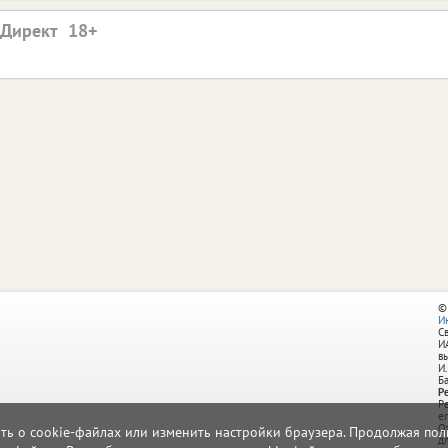
.Директ
©
И
С
И
в
И.
Б
Р
Р
e
О
ать о cookie-файлах или изменить настройки браузера. Продолжая поль
д