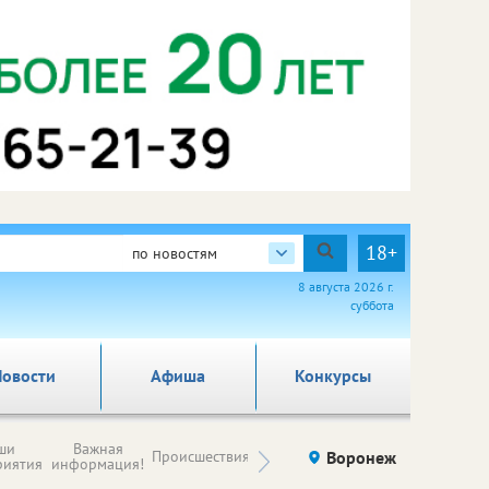
18+
по новостям
8 августа 2026 г.
суббота
овости
Афиша
Конкурсы
Новости
ши
Важная
Происшествия
Здоровье
Воронеж
Ку
компаний (на
риятия
информация!
правах
рекламы)