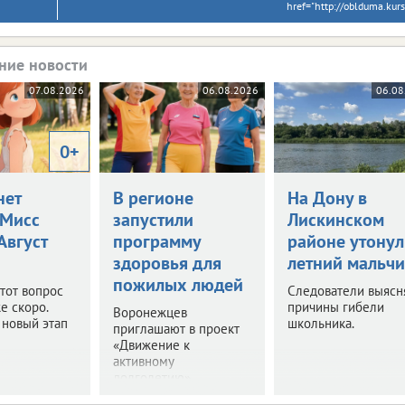
href="http://oblduma.kur
ние новости
07.08.2026
06.08.2026
06.08
0+
нет
В регионе
На Дону в
Мисс
запустили
Лискинском
 Август
программу
районе утонул
здоровья для
летний мальчи
пожилых людей
этот вопрос
Следователи выясн
е скоро.
причины гибели
Воронежцев
 новый этап
школьника.
приглашают в проект
«Движение к
активному
долголетию».