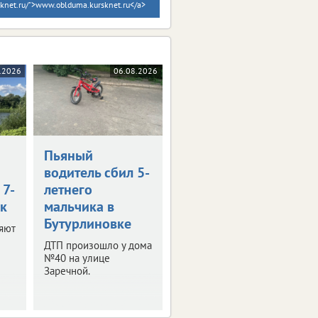
sknet.ru/">www.oblduma.kursknet.ru</a>
.2026
06.08.2026
Пьяный
водитель сбил 5-
 7-
летнего
к
мальчика в
Бутурлиновке
яют
ДТП произошло у дома
№40 на улице
Заречной.