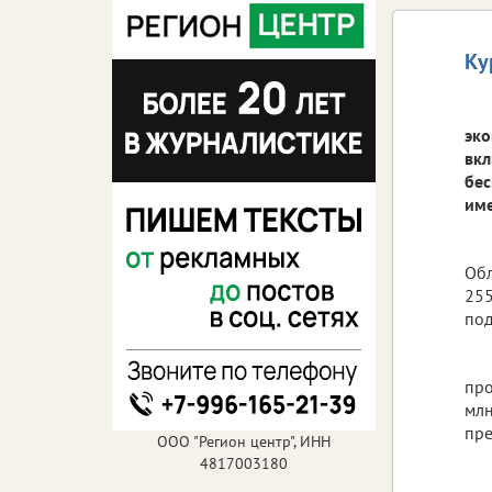
Ку
эко
вкл
бес
име
Обл
255
под
про
млн
пре
ООО "Регион центр", ИНН
4817003180