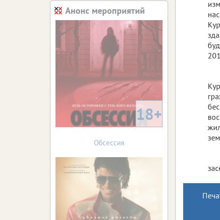
изм
Анонс мероприятий
нас
Кур
зда
буд
201
Кур
гра
бес
18+
вос
жил
зем
Обсессия
зас
Печа