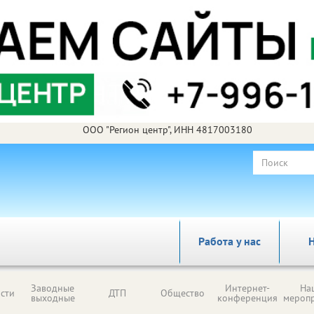
ООО "Регион центр", ИНН 4817003180
Работа у нас
Н
Заводные
Интернет-
На
сти
ДТП
Общество
выходные
конференция
мероп