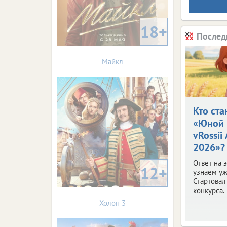
18+
Послед
Майкл
Кто ста
«Юной 
vRossii
2026»?
Ответ на 
12+
узнаем уж
Стартовал
конкурса.
Холоп 3