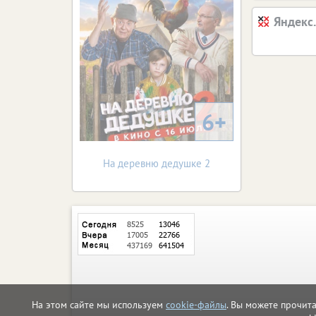
Яндекс
6+
На деревню дедушке 2
На этом сайте мы используем
cookie-файлы
. Вы можете прочит