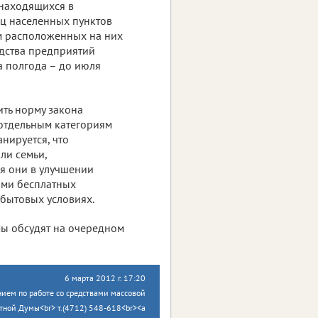
 находящихся в
иц населенных пунктов
м расположенных на них
одства предприятий
а полгода – до июля
ть норму закона
 отдельным категориям
нируется, что
ли семьи,
я они в улучшении
ями бесплатных
 бытовых условиях.
мы обсудят на очередном
6 марта 2012 г. 17:20
ием по работе со средствами массовой
тной Думы<br> т.(4712) 548-618<br><a