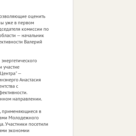
позволяющие оценить
ны уже в первом
едседателя комиссии по
области — начальник
ективности Валерий
 энергетического
и участие
Центра" —
инэнерго Анастасия
нтства с
фективности.
анном направлении.
и, применяющиеся в
стами Молодежного
а. Участники посетили
бами экономии