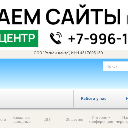
ООО "Регион центр", ИНН 4817003180
Работа у нас
Н
Заводные
Интернет-
На
сти
ДТП
Общество
выходные
конференция
мероп