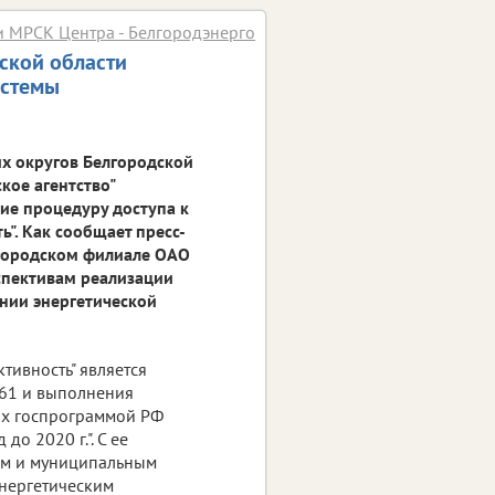
и МРСК Центра - Белгородэнерго
ской области
истемы
х округов Белгородской
кое агентство"
ие процедуру доступа к
". Как сообщает пресс-
лгородском филиале ОАО
спективам реализации
нии энергетической
тивность" является
61 и выполнения
ых госпрограммой РФ
о 2020 г.". С ее
ым и муниципальным
нергетическим