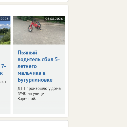
.2026
06.08.2026
Пьяный
водитель сбил 5-
 7-
летнего
к
мальчика в
Бутурлиновке
яют
ДТП произошло у дома
№40 на улице
Заречной.