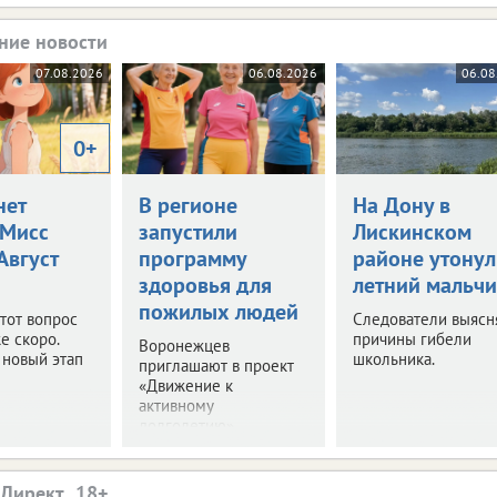
ние новости
07.08.2026
06.08.2026
06.08
0+
нет
В регионе
На Дону в
Мисс
запустили
Лискинском
 Август
программу
районе утонул
здоровья для
летний мальчи
пожилых людей
этот вопрос
Следователи выясн
е скоро.
причины гибели
Воронежцев
 новый этап
школьника.
приглашают в проект
«Движение к
активному
долголетию».
.Директ