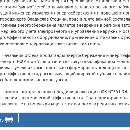
ргоресурсов, образцами энергосберегающих технологий и мат
ментами "умных" сетей, отвечающих за надежное энергоснабж
ущий инженер управления энергосбережения и повышения э
городэнерго Владислав Стоцкий, пояснил, что важной состав
граммы энергосбережения является внедрение в регионе авт
мерческого учета электроэнергии и управления наружным осв
ргоэффективного оборудования, применение оптимальных ре
евременная модернизация электрических сетей.
Начальник отдела пропаганды энергосбережения и энергоэфф
энерго РФ Антон Усов отметил высокую квалификацию молод
иала, сумевших самостоятельно сформировать полноценный 
ргоэффективности, рассказывающий широкой публике о наиб
собах экономии энергоресурсов.
Помимо этого, участники обсудили реализацию ФЗ №261 "Об
ышении энергетической эффективности…" на территории обла
равленные на популяризацию этих вопросов среди населения 
ть