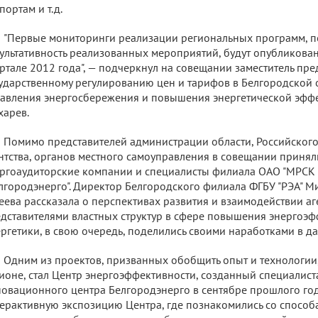
портам и т.д.
"Первые мониторинги реализации региональных программ, 
ультативность реализованных мероприятий, будут опубликова
ртале 2012 года", — подчеркнул на совещании заместитель пр
ударственному регулированию цен и тарифов в Белгородской 
авления энергосбережения и повышения энергетической эфф
арев.
Помимо представителей администрации области, Российского
нтства, органов местного самоуправления в совещании принял
ргоаудиторские компании и специалисты филиала ОАО "МРСК 
лгородэнерго". Директор Белгородского филиала ФГБУ "РЭА" М
еева рассказала о перспективах развития и взаимодействии аге
дставителями властных структур в сфере повышения энергоэф
ргетики, в свою очередь, поделились своими наработками в д
Одним из проектов, призванных обобщить опыт и технологи
ионе, стал Центр энергоэффективности, созданный специали
овационного центра Белгородэнерго в сентябре прошлого год
ерактивную экспозицию Центра, где познакомились со спосо