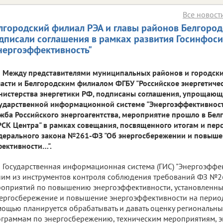
Все новост
лгородский филиал РЭА и главы районов Белгород
дписали соглашения в рамках развития Госинфос
нергоэффективность"
Между представителями муниципальных районов и городски
асти и Белгородским филиалом ФГБУ "Российское энергетичес
истерства энергетики РФ, подписаны соглашения, упрощающ
ударственной информационной системе "Энергоэффективность
жба Российского энергоагентства, мероприятие прошло в Бе
СК Центра" в рамках совещания, посвященного итогам и пер
ерального закона №261-ФЗ "Об энергосбережении и повыше
ективности…".
Государственная информационная система (ГИС) "Энергоэффек
им из инструментов контроля соблюдения требований ФЗ №2
оприятий по повышению энергоэффективности, установленн
ергосбережение и повышение энергоэффективности на период д
ощью планируется обрабатывать и давать оценку региональн
граммам по энергосбережению, техническим мероприятиям, э