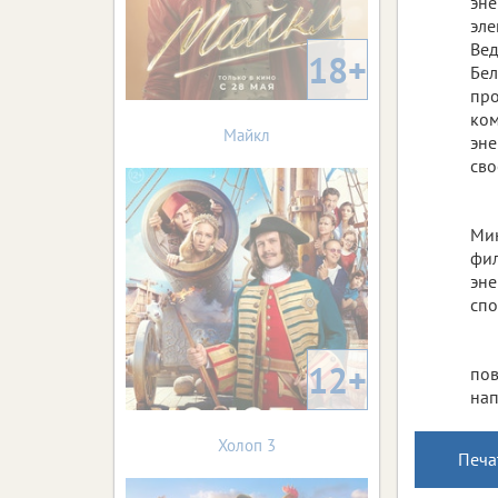
эне
эле
Вед
18+
Бел
про
ком
Майкл
эне
сво
Мин
фил
эне
спо
12+
пов
нап
Холоп 3
Печа