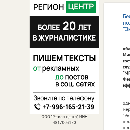
Бе
по
"Э
обл
Мин
гос
слу
"МР
Фед
эфф
одн
мер
"Эн
ООО "Регион центр", ИНН
пом
4817003180
про