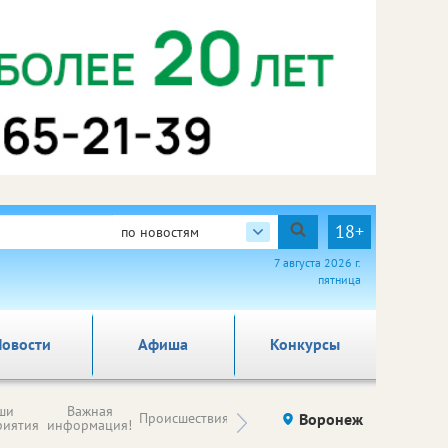
18+
по новостям
7 августа 2026 г.
пятница
овости
Афиша
Конкурсы
Новости
ши
Важная
Происшествия
Здоровье
Воронеж
Ку
компаний (на
риятия
информация!
правах
рекламы)