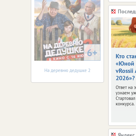
Послед
6+
Кто ста
«Юной 
vRossii
На деревню дедушке 2
2026»?
Ответ на 
узнаем уж
Стартовал
конкурса.
Яндекс