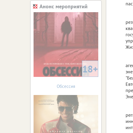
пас
Анонс мероприятий
рез
ква
гос
упр
Жих
аге
18+
эне
"Бе
Евт
Обсессия
пре
Эне
рег
инн
инт