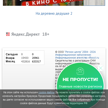
На деревню дедушке 2
Яндекс.Директ
© ООО
"Регион центр" 2004 - 2026
Информационное наполнение:
Информационное агентство vRossii.ru
Свидетельство о регистрации СМИ
информационного агентства vRossii.ru
ИА № ФС 77‑35502
выдано РОСКОМНАДЗОРом 04 марта
2009г.
И. О. Главного редактора Нарыков А. Н.
Баннеры на портале размещаются на
НЕ ПРОПУСТИ!
правах рекламы.
Реклама на портале:
Главные новости региона
Рекламное агентство "Умный маркетинг"
тел. 7-910-267-70-40,
в вашей почте!
email: umnyy.marketing@yandex.ru
На этом сайте мы используем
cookie-файлы
. Вы можете прочитать о cookie-файлах или
Отдельные публикации могут содержать
изменить настройки браузера. Продолжая пользоваться сайтом без изменения настроек,
информацию, не предназначенную для
ПОДПИСАТЬСЯ
вы даете согласие на использование ваших cookie-файлов. Все собранные при помощи
пользователей до 18 лет.
cookie-файлов данные будут храниться на территории РФ.
Политика в отношении обработки
персональных данных