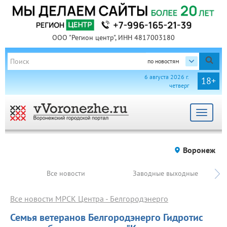
ООО "Регион центр", ИНН 4817003180
по новостям
6 августа 2026 г.
18+
четверг
Toggle
navigat
Воронеж
Все новости
Заводные выходные
Все новости МРСК Центра - Белгородэнерго
Семья ветеранов Белгородэнерго Гидротис