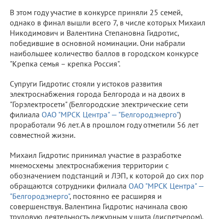
В этом году участие в конкурсе приняли 25 семей,
однако в финал вышли всего 7, в числе которых Михаил
Никодимович и Валентина Степановна Гидротис,
победившие в основной номинации. Они набрали
наибольшее количество баллов в городском конкурсе
"Крепка семья – крепка Россия".
Супруги Гидротис стояли у истоков развития
электроснабжения города Белгорода и на двоих в
"Горэлектросети" (Белгородские электрические сети
филиала
ОАО "МРСК Центра" — "Белгородэнерго"
)
проработали 96 лет. А в прошлом году отметили 56 лет
совместной жизни.
Михаил Гидротис принимал участие в разработке
мнемосхемы электроснабжения территории с
обозначением подстанций и ЛЭП, к которой до сих пор
обращаются сотрудники филиала
ОАО "МРСК Центра" —
"Белгородэнерго"
, постоянно ее расширяя и
совершенствуя. Валентина Гидротис начинала свою
трудовую деятельность дежурным у щита (диспетчером),