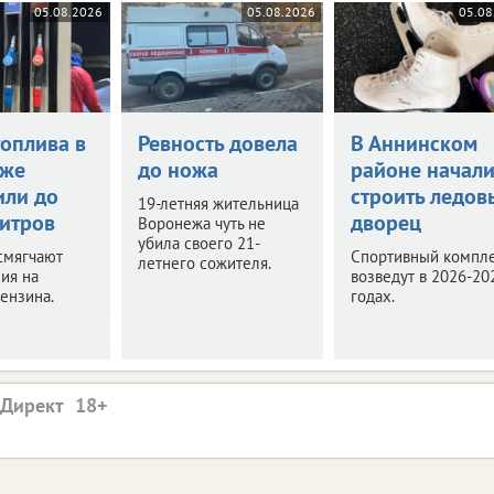
05.08.2026
05.08.2026
05.08
топлива в
Ревность довела
В Аннинском
еже
до ножа
районе начал
или до
строить ледов
19-летняя жительница
литров
дворец
Воронежа чуть не
убила своего 21-
смягчают
Спортивный компл
летнего сожителя.
ия на
возведут в 2026-20
ензина.
годах.
.Директ