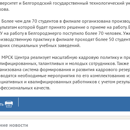
верситет и Белгородский государственный технологический унив
ова.
Более чем для 70 студентов в филиале организована произво
ультатам которой будет принято решение о приеме на работу. В
У на работу в Белгородэнерго поступило более 70 человек. Уж
изводственную практику в филиале проходят более 50 студен
дних специальных учебных заведений.
МРСК Центра реализует масштабную кадровую политику и пр
лифицированных, талантливых и молодых сотрудников. Также
анизована система формирования и развития кадрового резер
водятся необходимые мероприятия по его комплектованию из
циативных и квалифицированных работников с учетом резуль
фессиональных качеств.
ть
ние новости