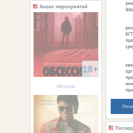
уни
Анонс мероприятий
Шух
рез
БГТ
про
сре
ква
18+
орг
про
ини
Обсессия
про
Печа
Послед