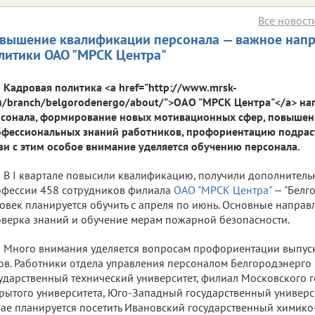
Все новост
вышение квалификации персонала — важное напр
литики ОАО "МРСК Центра"
Кадровая политика <a href="http://www.mrsk-
u/branch/belgorodenergo/about/">ОАО "МРСК Центра"</a> на
сонала, формирование новых мотивационных сфер, повышен
фессиональных знаний работников, профориентацию подрас
зи с этим особое внимание уделяется обучению персонала.
В I квартале повысили квалификацию, получили дополнител
фессии 458 сотрудников филиала
ОАО "МРСК Центра"
— "Белго
овек планируется обучить с апреля по июнь. Основные направ
верка знаний и обучение мерам пожарной безопасности.
Много внимания уделяется вопросам профориентации выпуск
ов. Работники отдела управления персоналом Белгородэнерго
ударственный технический университет, филиал Московского 
рытого университета, Юго-Западный государственный универси
ае планируется посетить Ивановский государственный химико