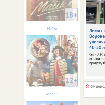
18+
Майкл
Лимит 
Ворон
увелич
40-50 
Сети АЗС 
ограничен
продажу б
12+
Яндекс
Холоп 3