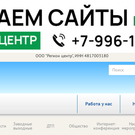
ООО "Регион центр", ИНН 4817003180
Работа у нас
Н
Заводные
Интернет-
На
сти
ДТП
Общество
выходные
конференция
мероп