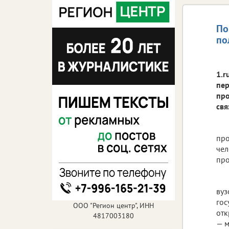
По
по
1.r
пер
про
свя
про
чел
про
вуз
гос
ООО "Регион центр", ИНН
отк
4817003180
— м