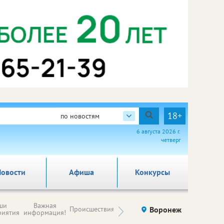
18+
по новостям
6 августа 2026 г.
четверг
овости
Афиша
Конкурсы
Новости
ши
Важная
Происшествия
Здоровье
Воронеж
Ку
компаний (на
риятия
информация!
правах
рекламы)