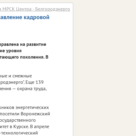
и МРСК Центра - Белгородэнерго
авление кадровой
правлена на развитие
ие уровня
тающего поколения. В
ьные и смежные
родэнерго". Еще 139
ления — охрана труда,
ников энергетических
 посетили Воронежский
государственного
тет в Курске. В апреле
-технологический