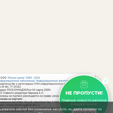
 ООО
"Регион центр" 2004 - 2026
нформационное наполнение: Информационное агентство vRossii.ru
видетельство о регистрации СМИ информационного агентства vRossii.ru
А № ФС 77‑35502
ыдано РОСКОМНАДЗОРом 04 марта 2009г.
НЕ ПРОПУСТИ!
 О. Главного редактора Нарыков А. Н.
аннеры на портале размещаются на правах рекламы.
еклама на портале:
Главные новости региона
екламное агентство "Умный маркетинг" тел. 7-910-267-70-40,
в вашей почте!
mail: umnyy.marketing@yandex.ru
тдельные публикации могут содержать информацию, не предназначенную
зоваться сайтом без изменения настроек, вы даете согласие на
ля пользователей до 18 лет.
ПОДПИСАТЬСЯ