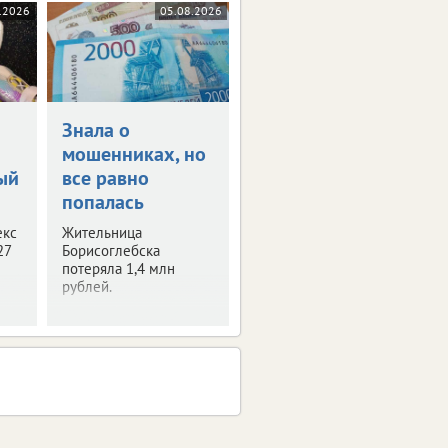
.2026
05.08.2026
Знала о
и
мошенниках, но
ый
все равно
попалась
екс
Жительница
27
Борисоглебска
потеряла 1,4 млн
рублей.