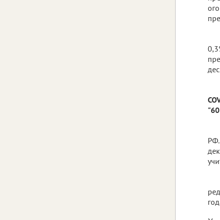
ого
пре
0,3
пре
дес
COV
"60
РФ.
дек
учи
ред
год