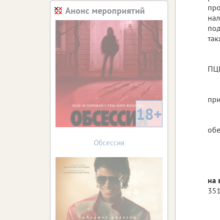
про
Анонс мероприятий
нал
под
так
ПЦР
при
18+
обе
Обсессия
на 
351