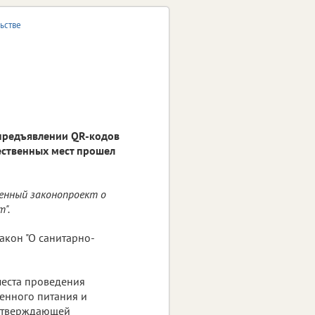
ьстве
предъявлении QR-кодов
ственных мест прошел
енный законопроект о
".
акон "О санитарно-
места проведения
енного питания и
одтверждающей