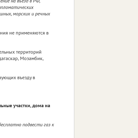
ние на въезд в РФ,
дипломатических
шных, морских и речных
ния не применяются в
дельных территорий
дагаскар, Мозамбик,
вующих въезду в
ьные участки, дома на
бесплатно подвести газ к