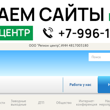
ООО "Регион центр", ИНН 4817003180
Работа у нас
Н
Заводные
Интернет-
На
сти
ДТП
Общество
выходные
конференция
мероп