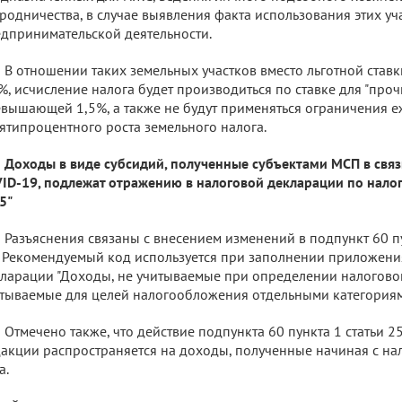
родничества, в случае выявления факта использования этих уч
дпринимательской деятельности.
В отношении таких земельных участков вместо льготной ста
%, исчисление налога будет производиться по ставке для "прочи
вышающей 1,5%, а также не будут применяться ограничения 
ятипроцентного роста земельного налога.
Доходы в виде субсидий, полученные субъектами МСП в свя
ID-19, подлежат отражению в налоговой декларации по налог
5"
Разъяснения связаны с внесением изменений в подпункт 60 пу
 Рекомендуемый код используется при заполнении приложения
ларации "Доходы, не учитываемые при определении налоговой
тываемые для целей налогообложения отдельными категориям
Отмечено также, что действие подпункта 60 пункта 1 статьи 
акции распространяется на доходы, полученные начиная с на
а.