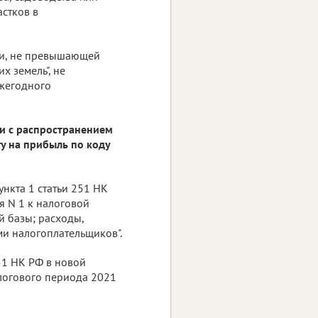
астков в
вки, не превышающей
х земель", не
ежегодного
зи с распространением
у на прибыль по коду
нкта 1 статьи 251 НК
 N 1 к налоговой
 базы; расходы,
и налогоплательщиков".
251 НК РФ в новой
логового периода 2021