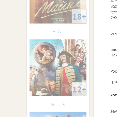
кат
уст
пре
18+
суд
Майкл
от
ино
Нам
Рос
Гр
12+
кот
Холоп 3
зем