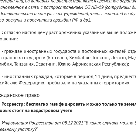
егории лиц, на которых не распространяется временное ограниче
ановленное в связи с распространением COVID-19 (сотрудники 
дставительств и консульских учреждений, члены экипажей возду
ов, опекуны и попечители граждан РФ и др.).
Согласно настоящему распоряжению указанные выше положе
ношении:
- граждан иностранных государств и постоянных жителей от
странных государств (Ботсвана, Зимбабве, Гонконг, Лесото, Ма
ибия, Танзания, Эсватини, Южно-Африканская Республика);
- иностранных граждан, которые в период 14 дней, предшест
сийскую Федерацию, пребывали на указанных территориях.
ажданское право
Росреестр: бесплатно газифицировать можно только те земел
орых стоят на кадастровом учете
Информация Росреестра от 08.12.2021 "В каких случаях можно 
ельному участку?"