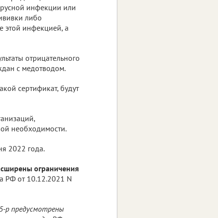
ирусной инфекции или
ививки либо
 этой инфекцией, а
ультаты отрицательного
ждан с медотводом.
акой сертификат, будут
ганизаций,
вой необходимости.
ня 2022 года.
расширены ограничения
а РФ от 10.12.2021 N
5-р предусмотрены