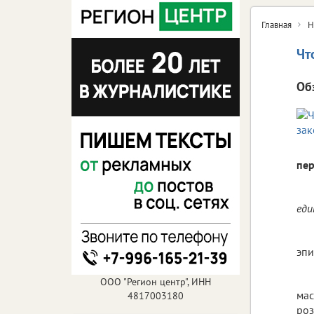
Главная
Н
Чт
Об
пер
еди
эпи
ООО "Регион центр", ИНН
мас
4817003180
роз