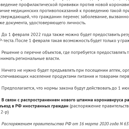
ведение профилактической прививки против новой коронав
ичие медицинских противопоказаний к проведению такой пр
тверждающей, что гражданин перенес заболевание, вызванное
же документа, удостоверяющего личность.
До 1 февраля 2022 года также можно будет предоставить рез
-теста. После 1 февраля такая возможность будет только у гра
Решение о перечне объектов, где потребуется предоставлять т
нимать региональные власти.
Ничего не нужно будет предъявлять при посещении аптек, ор
спечивающих население продуктами питания и товарами пер
Предполагается, что нормы закона будут действовать до 1 ию
В связи с распространением нового штамма коронавируса 
въезд в РФ иностранных граждан
(распоряжение правительств
2-р)
Распоряжением правительства РФ от 16 марта 2020 года N 63