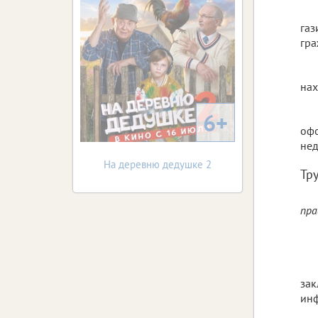
газ
гра
нах
6+
офо
нед
На деревню дедушке 2
Тру
пра
зак
инф