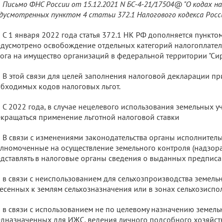
Письмо ФНС России от 15.12.2021 N БС-4-21/17504@ "О кодах н
дусмотренных пунктом 4 статьи 372.1 Налогового кодекса Росс
С 1 января 2022 года статья 372.1 НК РФ дополняется пункто
дусмотрено освобождение отдельных категорий налогоплател
ога на имущество организаций в федеральной территории "Сир
В этой связи для целей заполнения налоговой декларации п
бходимых кодов налоговых льгот.
С 2022 года, в случае нецелевого использования земельных уч
кращаться применение льготной налоговой ставки
В связи с изменениями законодательства органы исполнитель
лномоченные на осуществление земельного контроля (надзора
дставлять в налоговые органы сведения о выданных предписа
в связи с неиспользованием для сельхозпроизводства земельн
есенных к землям сельхозназначения или в зонах сельхозиспо
в связи с использованием не по целевому назначению земель
дназначенных для ИЖС, ведения личного подсобного хозяйств