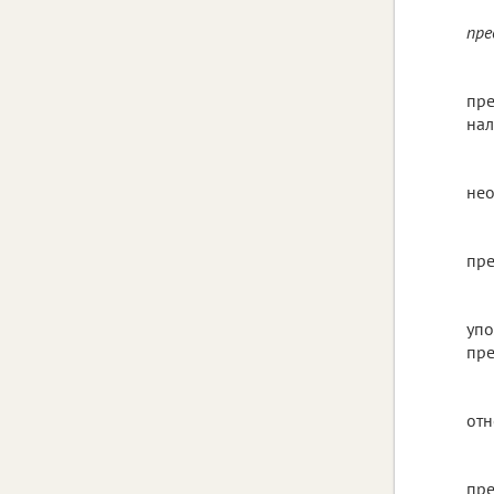
пре
пре
нал
нео
пре
упо
пре
отн
пре