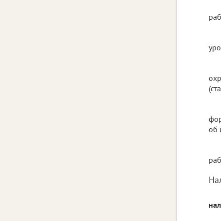
раб
уро
охр
(ст
фор
об 
раб
На
нал