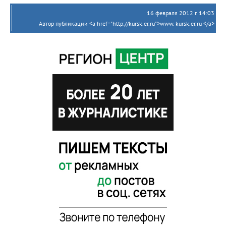
16 февраля 2012 г. 14:03
Автор публикации <a href="http://kursk.er.ru">www. kursk.er.ru </a>