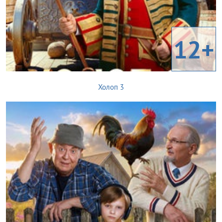
12+
Холоп 3