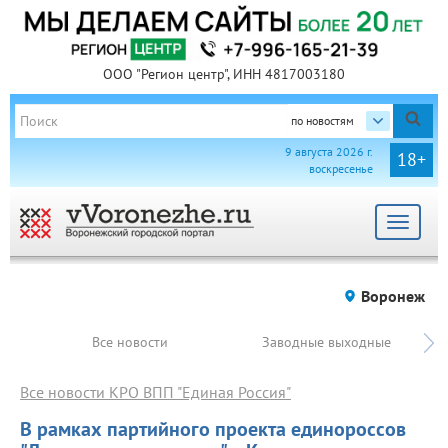
ООО "Регион центр", ИНН 4817003180
по новостям
9 августа 2026 г.
18+
воскресенье
Toggle
navigat
Воронеж
Все новости
Заводные выходные
Все новости КРО ВПП "Единая Россия"
В рамках партийного проекта единороссов