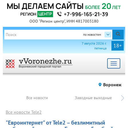
ООО "Регион центр", ИНН 4817003180
по новостям
7 августа 2026 г.
18+
пятница
Toggle
navigat
Воронеж
Все новости
Заводные выходные
Все новости Tele2
"Евроинтернет" от Tele2 – безлимитный