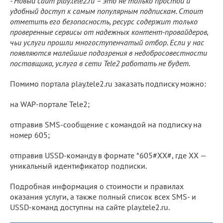
- Новый сайт play.tele2.ru – это не только простой и
удобный доступ к самым популярным подпискам. Стоит
отметить его безопасность, ресурс содержит только
проверенные сервисы от надежных контент-провайдеров,
чьи услуги прошли многоступенчатый отбор. Если у нас
появляются малейшие подозрения в недобросовестности
поставщика, услуга в сети Tele2 работать не будет.
Помимо портала play.tele2.ru заказать подписку можно:
на WAP-портале Tele2;
отправив SMS-сообщение с командой на подписку на
номер 605;
отправив USSD-команду в формате *605#XX#, где XX —
уникальный идентификатор подписки.
Подробная информация о стоимости и правилах
оказания услуги, а также полный список всех SMS- и
USSD-команд доступны на сайте play.tele2.ru.