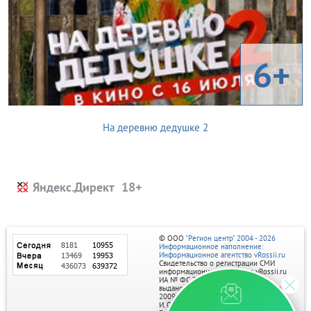
6+
На деревню дедушке 2
Яндекс.Директ
© ООО
"Регион центр" 2004 - 2026
Информационное наполнение:
Информационное агентство vRossii.ru
Свидетельство о регистрации СМИ
информационного агентства vRossii.ru
ИА № ФС 77‑35502
выдано РОСКОМНАДЗОРом 04 марта
2009г.
И. О. Главного редактора Нарыков А. Н.