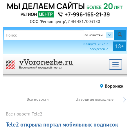
ООО "Регион центр", ИНН 4817003180
по новостям
9 августа 2026 г.
18+
воскресенье
Toggle
navigat
Воронеж
Все новости
Заводные выходные
Все новости Tele2
Tele2 открыла портал мобильных подписок