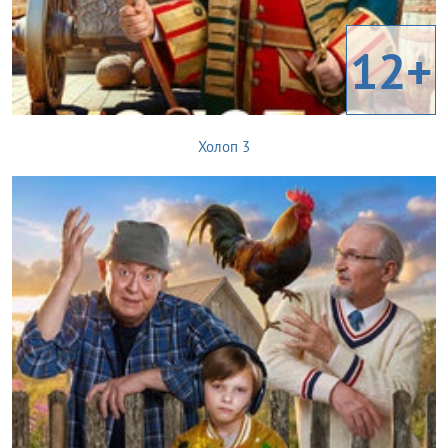
12+
Холоп 3