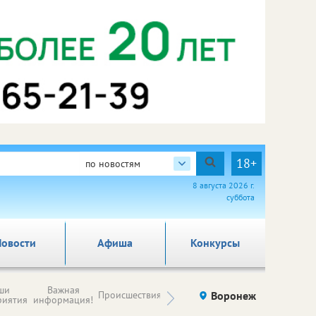
18+
по новостям
8 августа 2026 г.
суббота
овости
Афиша
Конкурсы
Новости
ши
Важная
Происшествия
Здоровье
Воронеж
Ку
компаний (на
риятия
информация!
правах
рекламы)