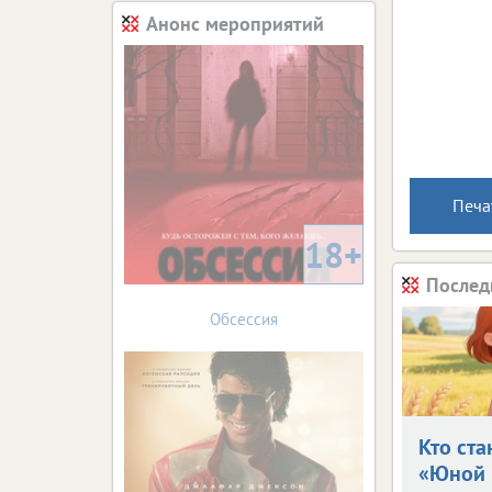
Анонс мероприятий
Печа
18+
Послед
Обсессия
Кто ста
«Юной 