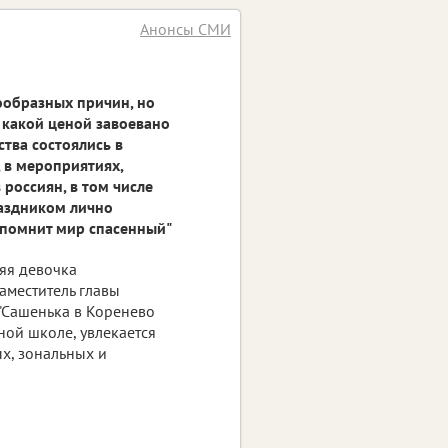
Анонсы СМИ
ообразных причин, но
, какой ценой завоевано
тва состоялись в
, в мероприятиях,
россиян, в том числе
раздником лично
 помнит мир спасенный"
яя девочка
заместитель главы
"Сашенька в Коренево
ной школе, увлекается
ых, зональных и