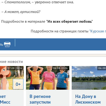
–
Стоматологом,
– уверенно отвечает она.
–
А может, артисткой?
Подробности в материале
"Их всех оберегает любовь"
Подробности на страницах газеты
"Курская 
ть
ние новости
07.08.2026
06.08.2026
06.08
0+
нет
В регионе
На Дону в
Мисс
запустили
Лискинском