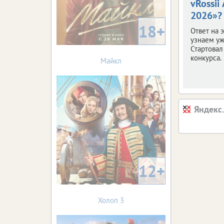
vRossii
2026»?
18+
Ответ на 
узнаем уж
Стартовал
конкурса.
Майкл
Яндекс
12+
Холоп 3