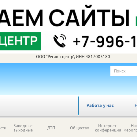
ООО "Регион центр", ИНН 4817003180
Работа у нас
Н
Заводные
Интернет-
На
сти
ДТП
Общество
выходные
конференция
мероп