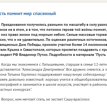
сть помнит мир спасенный
Празднования получились разными по масштабу в силу разн
вное не в этом, а в том, что потомки героев той войны помнят
 них право жизни под мирным небом. Самые массовые торжес
сии, что и не удивительно. По оценкам различных источников
вященных Дню Победы, приняли участие более 14 миллионов 
ели Крыма и Севастополя, которых прилетел поздравить с п
зидент РФ Владимир Путин. Подробности в материале "Пусть
Когда мы знакомимся с Латышевыми, старшая в семье 12-летн
дставляется: "Александра Дмитриевна". Все дружно смеются, а 
она Татьяна Горленко поддерживает нашу юную собеседницу: 
овек довольно известный: хорошо учится в общеобразователь
еографией и занимается в школе искусств, участвует в районн
астных конкурсах".
Вопрос, кем мечтает стать, не застает Сашу врасплох: