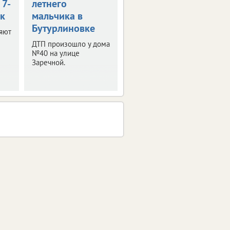
 7-
летнего
к
мальчика в
Бутурлиновке
яют
ДТП произошло у дома
№40 на улице
Заречной.