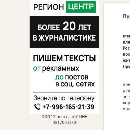
Пу
гла
для
Рос
пос
жит
Пре
пре
рай
чел
хор
обл
ООО "Регион центр", ИНН
4817003180