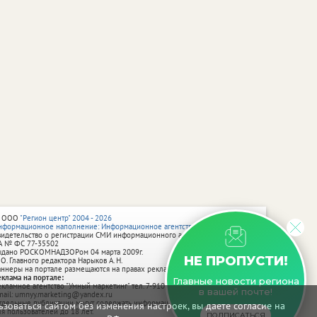
 ООО
"Регион центр" 2004 - 2026
нформационное наполнение: Информационное агентство vRossii.ru
видетельство о регистрации СМИ информационного агентства vRossii.ru
А № ФС 77‑35502
ыдано РОСКОМНАДЗОРом 04 марта 2009г.
НЕ ПРОПУСТИ!
 О. Главного редактора Нарыков А. Н.
аннеры на портале размещаются на правах рекламы.
еклама на портале:
Главные новости региона
екламное агентство "Умный маркетинг" тел. 7-910-267-70-40,
в вашей почте!
mail: umnyy.marketing@yandex.ru
тдельные публикации могут содержать информацию, не предназначенную
зоваться сайтом без изменения настроек, вы даете согласие на
ля пользователей до 18 лет.
ПОДПИСАТЬСЯ