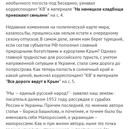
необычного погоста под Беседино, узнавал
корреспондент "КВ" в материале
"На немецкое кладбище
приезжают семьями"
на с. 4.
Недавние изменения на политической карте мира,
казалось бы, пришлись как нельзя кстати к очередному
сезону отпусков. В самом деле, зачем нам берег турецкий,
если состав субъектов РФ пополнил славный
природными богатствами и курортами Крым? Однако
главной трудностью для российского туриста, с учетом
напряженной ситуации в Украине, стала сама дорога до
полуострова. Как теперь попасть в солнечный край и
какой ценой, выяснял корреспондент "КВ" в материале
"Все дороги ведут в Крым"
на с. 5.
"Мы — единый русский народ!" - заявлял наш земляк-
писатель в далеком 1952 году, рассуждая о судьбах
России и Украины. Причем последней, по мнению автора
статьи – Бориса Башилова, и почетнее, и точнее было бы
именовать себя Малороссией, а украинцам –
малороссами. Как и при жизни автора, ныне эта точка