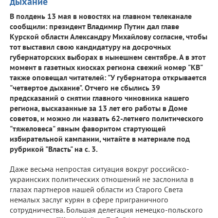
дыхание"
В полдень 13 мая в новостях на главном телеканале
сообщили: президент Владимир Путин дал главе
Курской области Александру Михайлову согласие, чтобы
тот выставил свою кандидатуру на досрочных
губернаторских выборах в нынешнем сентябре. А в этот
момент в газетных киосках региона свежий номер "КВ"
также оповещал читателей: "У губернатора открывается
"четвертое дыхание". Отчего не сбылись 39
предсказаний о снятии главного чиновника нашего
региона, высказанные за 13 лет его работы в Доме
советов, и можно ли назвать 62-летнего политического
"тяжеловеса" явным фаворитом стартующей
избирательной кампании, читайте в материале под
рубрикой "Власть" на с. 3.
Даже весьма непростая ситуация вокруг российско-
украинских политических отношений не заслонила в
глазах партнеров нашей области из Старого Света
немалых заслуг курян в сфере приграничного
сотрудничества. Большая делегация немецко-польского