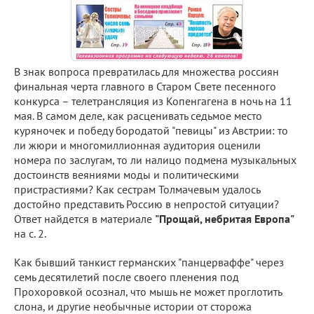
В знак вопроса превратилась для множества россиян
финальная черта главного в Старом Свете песенного
конкурса – телетрансляция из Копенгагена в ночь на 11
мая. В самом деле, как расценивать седьмое место
куряночек и победу бородатой "певицы" из Австрии: то
ли жюри и многомиллионная аудитория оценили
номера по заслугам, то ли налицо подмена музыкальных
достоинств веяниями моды и политическими
пристрастиями? Как сестрам Толмачевым удалось
достойно представить Россию в непростой ситуации?
Ответ найдется в материале
"Прощай, небритая Европа"
на с. 2.
Как бывший танкист германских "панцерваффе" через
семь десятилетий после своего пленения под
Прохоровкой осознал, что мышь не может проглотить
слона, и другие необычные истории от сторожа