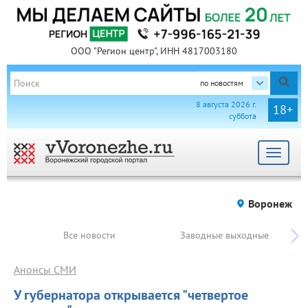
ООО "Регион центр", ИНН 4817003180
по новостям
8 августа 2026 г.
18+
суббота
Toggle
navigat
Воронеж
Все новости
Заводные выходные
Анонсы СМИ
У губернатора открывается "четвертое