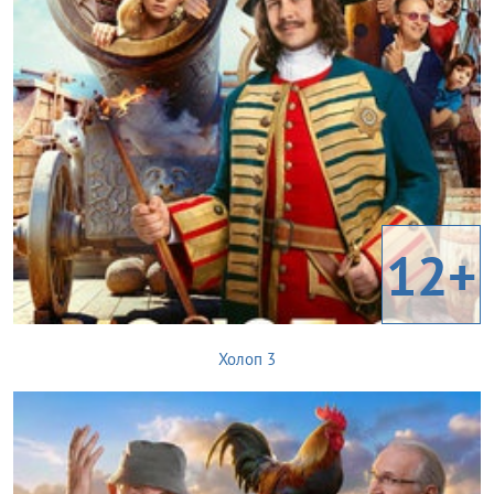
12+
Холоп 3