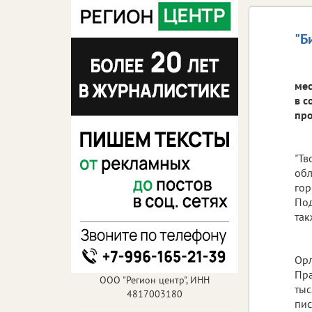
"Б
мес
в с
про
"Тв
обл
гор
Под
так
Орл
Пра
ООО "Регион центр", ИНН
тыс
4817003180
пис