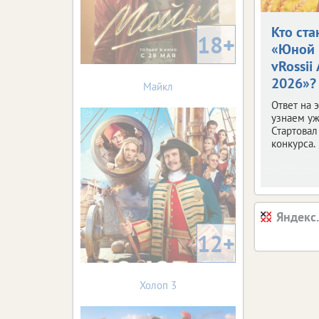
Кто ста
18+
«Юной 
vRossii
2026»?
Майкл
Ответ на 
узнаем уж
Стартовал
конкурса.
Яндекс
12+
Холоп 3