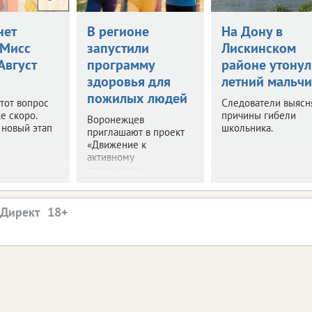
нет
В регионе
На Дону в
Мисс
запустили
Лискинском
 Август
программу
районе утонул
здоровья для
летний мальчи
пожилых людей
этот вопрос
Следователи выясн
е скоро.
причины гибели
Воронежцев
 новый этап
школьника.
приглашают в проект
«Движение к
активному
долголетию».
.Директ