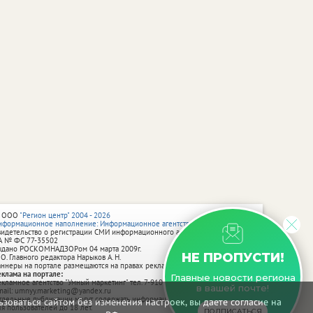
 ООО
"Регион центр" 2004 - 2026
нформационное наполнение: Информационное агентство vRossii.ru
видетельство о регистрации СМИ информационного агентства vRossii.ru
А № ФС 77‑35502
ыдано РОСКОМНАДЗОРом 04 марта 2009г.
НЕ ПРОПУСТИ!
 О. Главного редактора Нарыков А. Н.
аннеры на портале размещаются на правах рекламы.
еклама на портале:
Главные новости региона
екламное агентство "Умный маркетинг" тел. 7-910-267-70-40,
в вашей почте!
mail: umnyy.marketing@yandex.ru
тдельные публикации могут содержать информацию, не предназначенную
зоваться сайтом без изменения настроек, вы даете согласие на
ля пользователей до 18 лет.
ПОДПИСАТЬСЯ