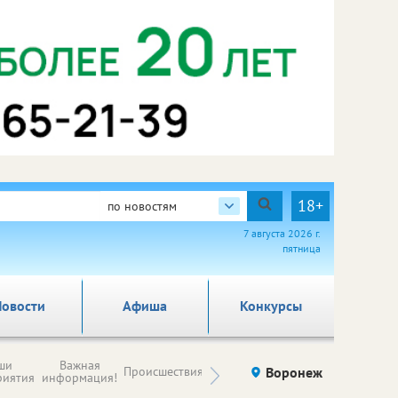
18+
по новостям
7 августа 2026 г.
пятница
овости
Афиша
Конкурсы
Новости
ши
Важная
Происшествия
Здоровье
Воронеж
Ку
компаний (на
риятия
информация!
правах
рекламы)