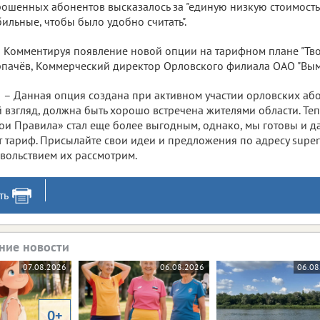
ошенных абонентов высказалось за "единую низкую стоимость 
ильные, чтобы было удобно считать".
Комментируя появление новой опции на тарифном плане "Тво
пачёв, Коммерческий директор Орловского филиала ОАО "Вымп
– Данная опция создана при активном участии орловских або
 взгляд, должна быть хорошо встречена жителями области. Те
ои Правила» стал еще более выгодным, однако, мы готовы и д
т тариф. Присылайте свои идеи и предложения по адресу supert
вольствием их рассмотрим.
ть
ние новости
07.08.2026
06.08.2026
06.08
0+