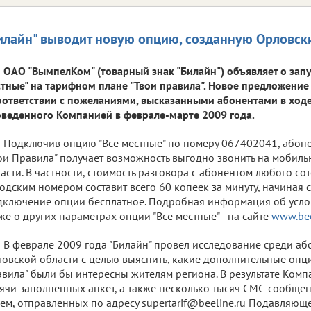
илайн" выводит новую опцию, созданную Орловс
ОАО "ВымпелКом" (товарный знак "Билайн") объявляет о запу
тные" на тарифном плане "Твои правила". Новое предложени
оответствии с пожеланиями, высказанными абонентами в ходе
веденного Компанией в феврале-марте 2009 года.
Подключив опцию "Все местные" по номеру 067402041, абон
ои Правила" получает возможность выгодно звонить на мобил
асти. В частности, стоимость разговора с абонентом любого со
одским номером составит всего 60 копеек за минуту, начиная 
ключение опции бесплатное. Подробная информация об усло
же о других параметрах опции "Все местные" - на сайте
www.bee
В феврале 2009 года "Билайн" провел исследование среди аб
овской области с целью выяснить, какие дополнительные опц
вила" были бы интересны жителям региона. В результате Комп
ячи заполненных анкет, а также несколько тысяч СМС-сообще
ем, отправленных по адресу supertarif@beeline.ru Подавляющ