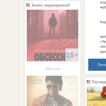
опр
Анонс мероприятий
моб
Кар
мой
«Тв
это
удо
18+
Печа
Обсессия
Послед