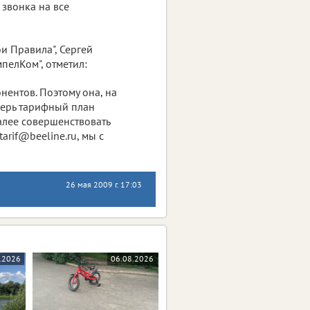
звонка на все
и Правила", Сергей
елКом", отметил:
нентов. Поэтому она, на
перь тарифный план
алее совершенствовать
arif@beeline.ru, мы с
26 мая 2009 г. 17:03
.2026
06.08.2026