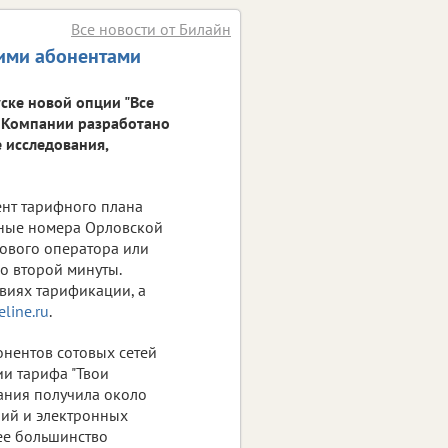
Все новости от Билайн
кими абонентами
ске новой опции "Все
е Компании разработано
 исследования,
ент тарифного плана
ьные номера Орловской
тового оператора или
со второй минуты.
виях тарификации, а
line.ru
.
онентов сотовых сетей
ии тарифа "Твои
ания получила около
ний и электронных
ее большинство