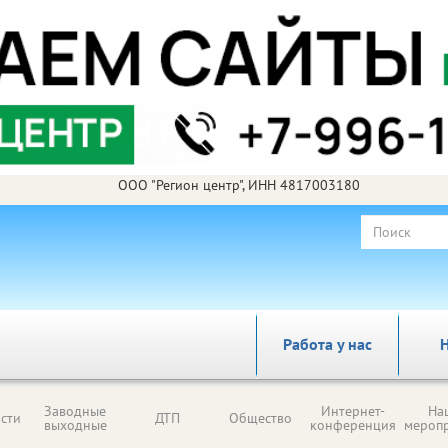
ООО "Регион центр", ИНН 4817003180
Работа у нас
Н
Заводные
Интернет-
На
сти
ДТП
Общество
выходные
конференция
мероп