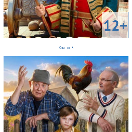
12+
Холоп 3