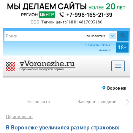
ООО "Регион центр", ИНН 4817003180
по новостям
6 августа 2026 г.
18+
четверг
Toggle
navigat
Воронеж
Все новости
Заводные выходные
Официально
В Воронеже увеличился размер страховых