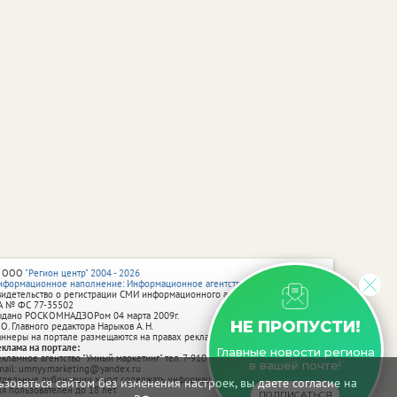
 ООО
"Регион центр" 2004 - 2026
нформационное наполнение: Информационное агентство vRossii.ru
видетельство о регистрации СМИ информационного агентства vRossii.ru
А № ФС 77‑35502
ыдано РОСКОМНАДЗОРом 04 марта 2009г.
НЕ ПРОПУСТИ!
 О. Главного редактора Нарыков А. Н.
аннеры на портале размещаются на правах рекламы.
еклама на портале:
Главные новости региона
екламное агентство "Умный маркетинг" тел. 7-910-267-70-40,
в вашей почте!
mail: umnyy.marketing@yandex.ru
тдельные публикации могут содержать информацию, не предназначенную
зоваться сайтом без изменения настроек, вы даете согласие на
ля пользователей до 18 лет.
ПОДПИСАТЬСЯ