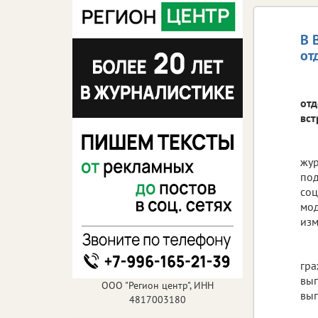
В 
от
отд
вст
жур
под
соц
мод
изм
гра
вып
ООО "Регион центр", ИНН
вып
4817003180