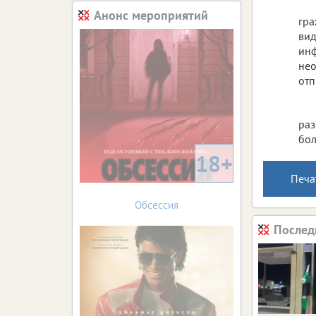
Анонс мероприятий
гра
вид
инф
нео
отп
раз
бол
18+
Печа
Обсессия
Послед