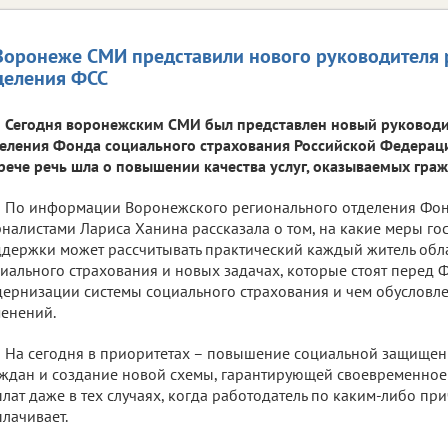
Воронеже СМИ представили нового руководителя 
деления ФСС
Сегодня воронежским СМИ был представлен новый руководи
еления Фонда социального страхования Российской Федераци
рече речь шла о повышении качества услуг, оказываемых гра
По информации Воронежского регионального отделения Фонд
налистами Лариса Ханина рассказала о том, на какие меры го
держки может рассчитывать практический каждый житель обл
иального страхования и новых задачах, которые стоят перед 
ернизации системы социального страхования и чем обусловле
енений.
На сегодня в приоритетах – повышение социальной защище
ждан и создание новой схемы, гарантирующей своевременное
лат даже в тех случаях, когда работодатель по каким-либо пр
лачивает.