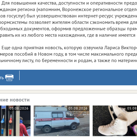
Для повышения качества, доступности и оперативности предо
жданам региона (напомним, Воронежское региональное отдел
ов госуслуг) был усовершенствован интернет-ресурс учрежде
ормсистемы позволяет жителям области сэкономить время дл
бходимых документов, оформив предложенные образцы прямо
равить их из любого места нахождения, где в наличие имеется с
Еще одна приятная новость, которую озвучила Лариса Виктор
меров пособий в Новом году, в том числе максимального пред
ьничному листу, по беременности и родам, а также по материнст
ть
ние новости
05.08.2026
05.08.2026
05.08