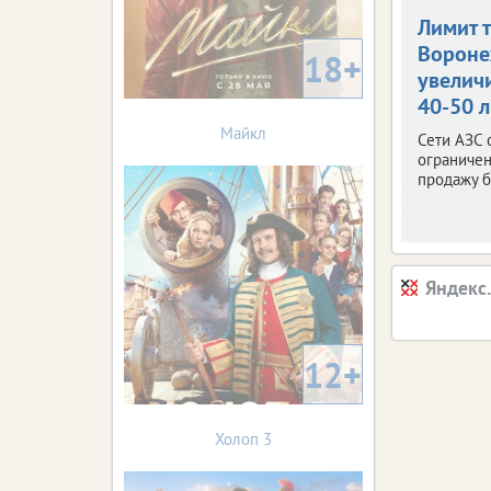
Лимит 
Ворон
18+
увелич
40-50 
Майкл
Сети АЗС 
ограничен
продажу б
Яндекс
12+
Холоп 3