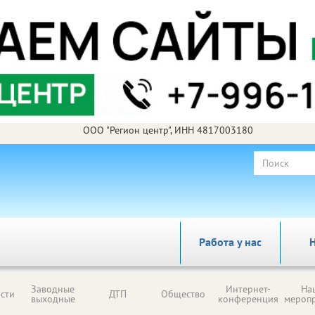
ООО "Регион центр", ИНН 4817003180
Работа у нас
Н
Заводные
Интернет-
На
сти
ДТП
Общество
выходные
конференция
мероп