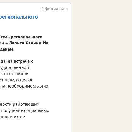
Официально
регионального
тель регионального
и – Лариса Ханина. На
жданам.
а, на встрече с
сударственной
асти по линии
Фондом, о целях
на необходимость этих
нности работающих
 получение социальных
ичинам их не