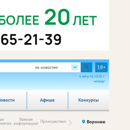
18+
по новостям
6 августа 2026 г.
четверг
овости
Афиша
Конкурсы
Новости
ши
Важная
Происшествия
Здоровье
Воронеж
Ку
компаний (на
риятия
информация!
правах
рекламы)