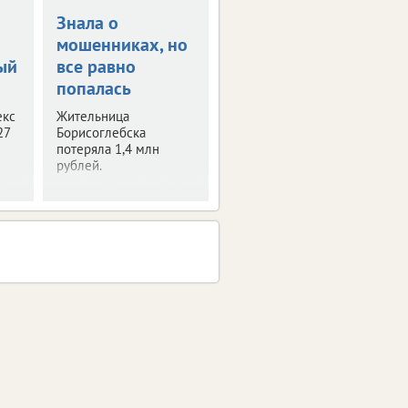
Знала о
и
мошенниках, но
ый
все равно
попалась
екс
Жительница
27
Борисоглебска
потеряла 1,4 млн
рублей.