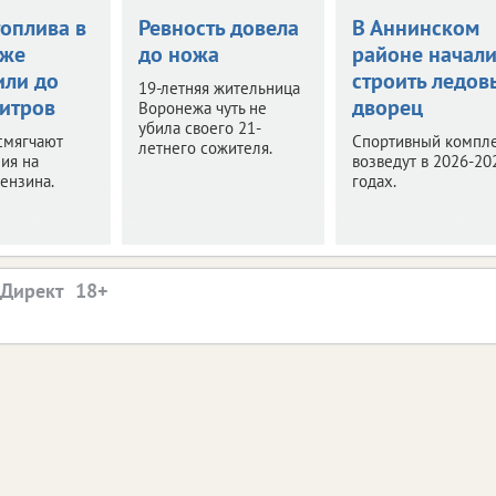
топлива в
Ревность довела
В Аннинском
еже
до ножа
районе начал
или до
строить ледов
19-летняя жительница
литров
дворец
Воронежа чуть не
убила своего 21-
смягчают
Спортивный компл
летнего сожителя.
ия на
возведут в 2026-20
ензина.
годах.
.Директ