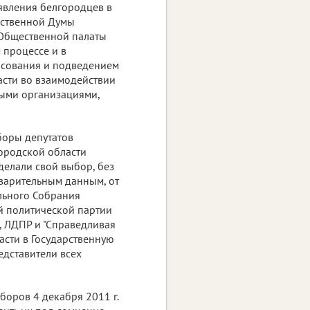
явления белгородцев в
арственной Думы
 Общественной палаты
 процессе и в
осования и подведением
асти во взаимодействии
ыми организациями,
боры депутатов
ородской области
делали свой выбор, без
дварительным данным, от
льного Собрания
й политической партии
, ЛДПР и "Справедливая
асти в Государственную
дставители всех
боров 4 декабря 2011 г.