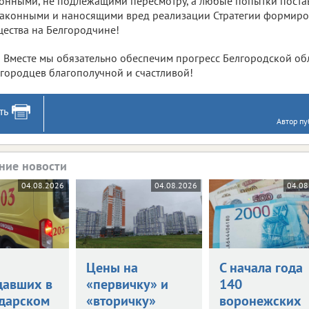
онными, не подлежащими пересмотру, а любые попытки постав
аконными и наносящими вред реализации Стратегии формиро
ества на Белгородчине!
Вместе мы обязательно обеспечим прогресс Белгородской обл
городцев благополучной и счастливой!
ть
Автор пу
ние новости
04.08.2026
04.08.2026
04.08
Цены на
С начала года
давших в
«первичку» и
140
дарском
«вторичку»
воронежских