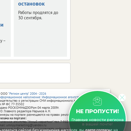
остановок
Работы продлятся до
30 сентября.
 и
у –
 ООО
"Регион центр" 2004 - 2026
нформационное наполнение: Информационное агентство vRossii.ru
видетельство о регистрации СМИ информационного агентства vRossii.ru
А № ФС 77‑35502
ыдано РОСКОМНАДЗОРом 04 марта 2009г.
НЕ ПРОПУСТИ!
 О. Главного редактора Нарыков А. Н.
аннеры на портале размещаются на правах рекламы.
еклама на портале:
Главные новости региона
екламное агентство "Умный маркетинг" тел. 7-910-267-70-40,
в вашей почте!
mail: umnyy.marketing@yandex.ru
тдельные публикации могут содержать информацию, не предназначенную
зоваться сайтом без изменения настроек, вы даете согласие на