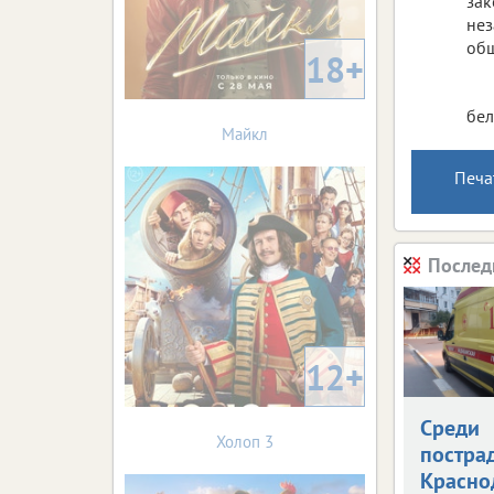
зак
нез
общ
18+
бел
Майкл
Печа
Послед
12+
Среди
Холоп 3
постра
Красно