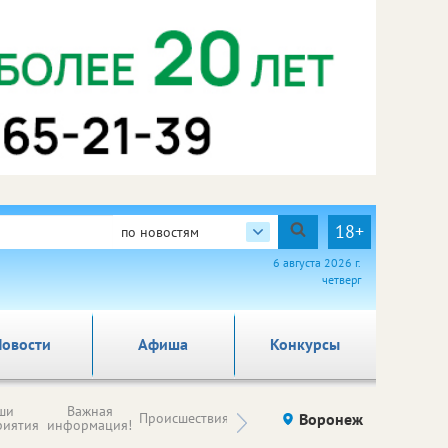
18+
по новостям
6 августа 2026 г.
четверг
овости
Афиша
Конкурсы
Новости
ши
Важная
Происшествия
Здоровье
Воронеж
Ку
компаний (на
риятия
информация!
правах
рекламы)