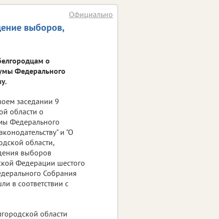
Официально
дение выборов,
белгородцам о
Думы Федерального
у.
воем заседании 9
ой области о
умы Федерального
конодательству" и "О
одской области,
едения выборов
ской Федерации шестого
Федерального Собрания
ли в соответствии с
лгородской области