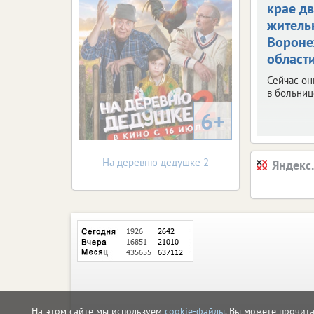
крае д
житель
Вороне
област
Сейчас он
в больниц
6+
На деревню дедушке 2
Яндекс
На этом сайте мы используем
cookie-файлы
. Вы можете прочит