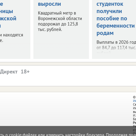
ве
выросли
студенток
ницы
получили
Квадратный метр в
жской
пособие по
Воронежской области
подорожал до 125,8
и
беременности
тыс. рублей.
родам
и находятся
е.
Выплаты в 2026 год
от 84,7 до 117,4 тыс.
рублей.
.Директ
©
И
С
И
в
И.
Б
Р
Р
e
О
ать о cookie-файлах или изменить настройки браузера. Продолжая поль