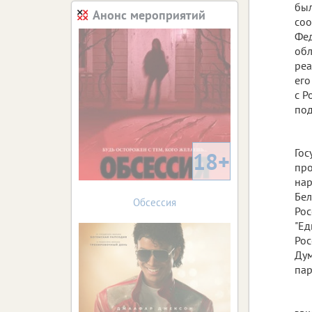
был
Анонс мероприятий
соо
Фед
обл
реа
его
с Р
под
Гос
18+
про
нар
Бел
Обсессия
Рос
"Ед
Рос
Дум
пар