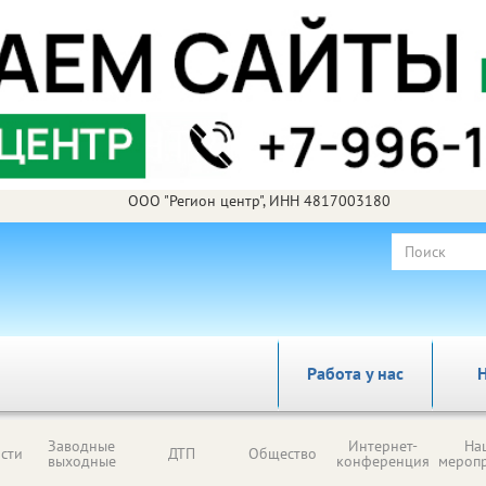
ООО "Регион центр", ИНН 4817003180
Работа у нас
Н
Заводные
Интернет-
На
сти
ДТП
Общество
выходные
конференция
мероп