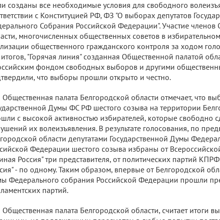
и созданы все необходимые условия для свободного волеизъ
тветствии с Конституцией РФ, ФЗ "О выборах депутатов Госуд
ерального Собрания Российской Федерации". Участие членов
асти, многочисленных общественных советов в избирательном
лизации общественного гражданского контроля за ходом гол
 итогов, "Горячая линия" созданная Общественной палатой обл
оссийским фондом свободных выборов и другими общественн
твердили, что выборы прошли открыто и честно.
Общественная палата Белгородской области отмечает, что вы
ударственной Думы ФС РФ шестого созыва на территории Белг
шли с высокой активностью избирателей, которые свободно с
ушений их волеизъявления. В результате голосования, по пре
городской области депутатами Государственной Думы Федера
сийской Федерации шестого созыва избраны от Всероссийско
иная Россия" три представителя, от политических партий КПРФ
сия" - по одному. Таким образом, впервые от Белгородской обл
ы Федерального собрания Российской Федерации прошли пре
ламентских партий.
Общественная палата Белгородской области, считает итоги вы