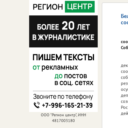
Бе
со
соо
Соб
дек
соо
соб
рез
осу
деп
соз
Рос
дей
ООО "Регион центр", ИНН
4817003180