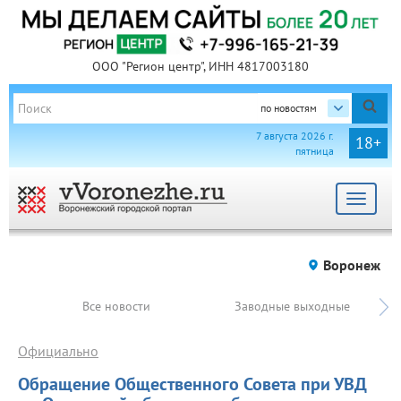
ООО "Регион центр", ИНН 4817003180
по новостям
7 августа 2026 г.
18+
пятница
Toggle
navigat
Воронеж
Все новости
Заводные выходные
Официально
Обращение Общественного Совета при УВД