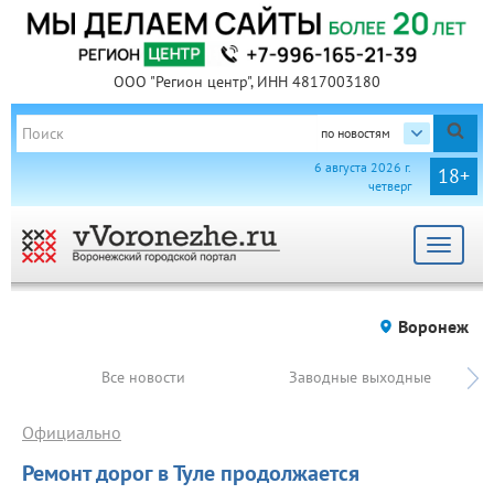
ООО "Регион центр", ИНН 4817003180
по новостям
6 августа 2026 г.
18+
четверг
Toggle
navigat
Воронеж
Все новости
Заводные выходные
Официально
Ремонт дорог в Туле продолжается