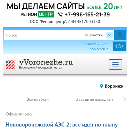
ООО "Регион центр", ИНН 4817003180
по новостям
9 августа 2026 г.
18+
воскресенье
Toggle
navigat
Воронеж
Все новости
Заводные выходные
Официально
Нововоронежской АЭС-2: все идет по плану