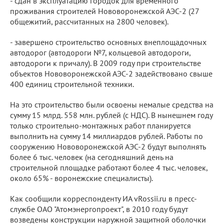
- сдан в эксплуатацию городок для временного
проживания строителей Нововоронежской АЭС-2 (27
общежитий, рассчитанных на 2800 человек).
- завершено строительство основных внеплощадочных
автодорог (автодороги №7, кольцевой автодороги,
автодороги к причалу). В 2009 году при строительстве
объектов Нововоронежской АЭС-2 задействовано свыше
400 единиц строительной техники.
На это строительство были освоены немалые средства на
сумму 15 млрд. 558 млн. рублей (с НДС). В нынешнем году
только строительно-монтажных работ планируется
выполнить на сумму 14 миллиардов рублей. Работы по
сооружению Нововоронежской АЭС-2 будут выполнять
более 6 тыс. человек (на сегодняшний день на
строительной площадке работают более 4 тыс. человек,
около 65% - воронежские специалисты).
Как сообщили корреспонденту ИА vRossii.ru в пресс-
службе ОАО "Атомэнергопроект", в 2010 году будут
возведены конструкции наружной защитной оболочки