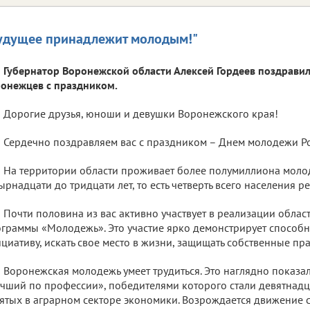
удущее принадлежит молодым!"
Губернатор Воронежской области Алексей Гордеев поздрави
онежцев с праздником.
Дорогие друзья, юноши и девушки Воронежского края!
Сердечно поздравляем вас с праздником – Днем молодежи Ро
На территории области проживает более полумиллиона молод
ырнадцати до тридцати лет, то есть четверть всего населения р
Почти половина из вас активно участвует в реализации облас
граммы «Молодежь». Это участие ярко демонстрирует способн
циативу, искать свое место в жизни, защищать собственные пра
Воронежская молодежь умеет трудиться. Это наглядно показа
чший по профессии», победителями которого стали девятнадца
ятых в аграрном секторе экономики. Возрождается движение с