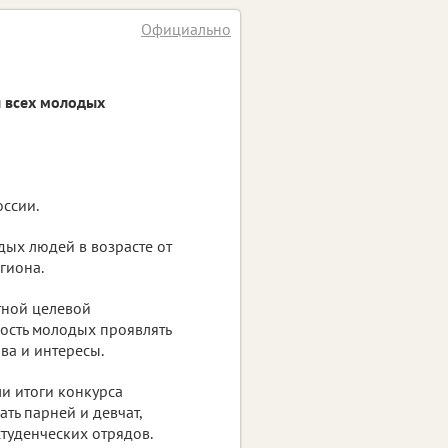
Официально
л всех молодых
ссии.
ых людей в возрасте от
егиона.
тной целевой
ость молодых проявлять
ва и интересы.
ли итоги конкурса
ть парней и девчат,
туденческих отрядов.