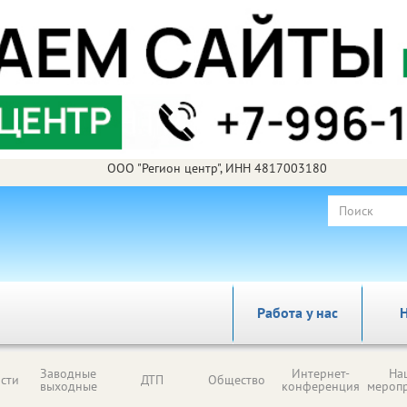
ООО "Регион центр", ИНН 4817003180
Работа у нас
Н
Заводные
Интернет-
На
сти
ДТП
Общество
выходные
конференция
мероп