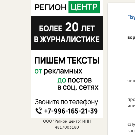
"Б
вор
чет
про
ини
ООО "Регион центр", ИНН
«Лу
4817003180
зан