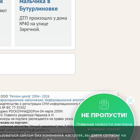
к
мальчика в
Бутурлиновке
яют
ДТП произошло у дома
№40 на улице
Заречной.
 ООО
"Регион центр" 2004 - 2026
нформационное наполнение: Информационное агентство vRossii.ru
видетельство о регистрации СМИ информационного агентства vRossii.ru
А № ФС 77‑35502
ыдано РОСКОМНАДЗОРом 04 марта 2009г.
НЕ ПРОПУСТИ!
 О. Главного редактора Нарыков А. Н.
аннеры на портале размещаются на правах рекламы.
еклама на портале:
Главные новости региона
екламное агентство "Умный маркетинг" тел. 7-910-267-70-40,
в вашей почте!
mail: umnyy.marketing@yandex.ru
тдельные публикации могут содержать информацию, не предназначенную
зоваться сайтом без изменения настроек, вы даете согласие на
ля пользователей до 18 лет.
ПОДПИСАТЬСЯ