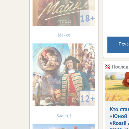
18+
Майкл
Печа
Послед
12+
Кто ста
«Юной 
Холоп 3
vRossii