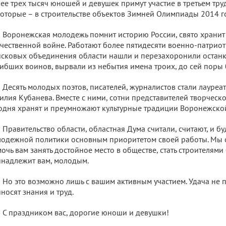
ее трех тысяч юношей и девушек примут участие в третьем тру
оторые – в строительстве объектов Зимней Олимпиады 2014 го
Воронежская молодежь помнит историю России, свято хранит
чественной войне. Работают более пятидесяти военно-патриот
сковых объединения области нашли и перезахоронили останк
ибших воинов, вырвали из небытия имена троих, до сей поры 
Десять молодых поэтов, писателей, журналистов стали лауре
илия Кубанева. Вместе с ними, сотни представителей творчес
одня хранят и преумножают культурные традиции Воронежской
Правительство области, областная Дума считали, считают, и б
одежной политики основным приоритетом своей работы. Мы с
очь вам занять достойное место в обществе, стать строителями
надлежит вам, молодым.
Но это возможно лишь с вашим активным участием. Удача не па
носят знания и труд.
С праздником вас, дорогие юноши и девушки!