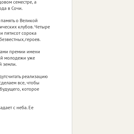
довом семестре, а
да в Сочи.
 память о Великой
ических клубов. Четыре
и пятисот сорока
безвестных,героев.
атами премии имени
кой молодежи уже
 земли.
удутсчитать реализацию
делаем все, чтобы
 будущего, которое
дает с неба. Ее