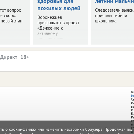
здоровья для
летний мальчи
пожилых людей
этот вопрос
Следователи выясн
е скоро.
причины гибели
Воронежцев
 новый этап
школьника.
приглашают в проект
«Движение к
активному
долголетию».
.Директ
©
И
С
И
в
И.
Б
Р
Р
e
О
ать о cookie-файлах или изменить настройки браузера. Продолжая поль
д