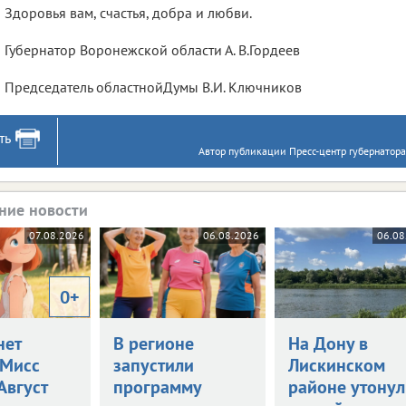
Здоровья вам, счастья, добра и любви.
Губернатор Воронежской области А. В.Гордеев
Председатель областнойДумы В.И. Ключников
ть
Автор публикации Пресс-центр губернатора
ние новости
07.08.2026
06.08.2026
06.08
0+
нет
В регионе
На Дону в
Мисс
запустили
Лискинском
 Август
программу
районе утонул