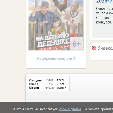
2026»?
Ответ на 
узнаем уж
Стартовал
конкурса.
6+
Яндекс
На деревню дедушке 2
На этом сайте мы используем
cookie-файлы
. Вы можете прочит