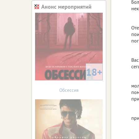
Бол
Анонс мероприятий
нек
Оте
пои
пог
Вас
сег
18+
мол
Обсессия
пом
при
при