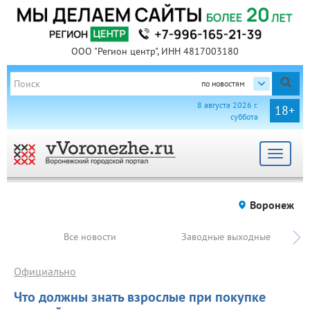
ООО "Регион центр", ИНН 4817003180
по новостям
8 августа 2026 г.
18+
суббота
Toggle
navigat
Воронеж
Все новости
Заводные выходные
Официально
Что должны знать взрослые при покупке