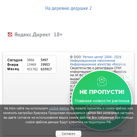
На деревню дедушке 2
Яндекс.Директ
© ООО
"Регион центр" 2004 - 2026
Информационное наполнение:
Информационное агентство vRossii.ru
Свидетельство о регистрации СМИ
информационного агентства vRossii.ru
ИА № ФС 77‑35502
выдано РОСКОМНАДЗОРом 04 марта
2009г.
И. О. Главного редактора Нарыков А. Н.
Баннеры на портале размещаются на
НЕ ПРОПУСТИ!
правах рекламы.
Реклама на портале:
Главные новости региона
Рекламное агентство "Умный маркетинг"
тел. 7-910-267-70-40,
в вашей почте!
email: umnyy.marketing@yandex.ru
На этом сайте мы используем
cookie-файлы
. Вы можете прочитать о cookie-файлах или
Отдельные публикации могут содержать
изменить настройки браузера. Продолжая пользоваться сайтом без изменения настроек,
информацию, не предназначенную для
ПОДПИСАТЬСЯ
вы даете согласие на использование ваших cookie-файлов. Все собранные при помощи
пользователей до 18 лет.
cookie-файлов данные будут храниться на территории РФ.
Политика в отношении обработки
персональных данных
Политика обработки файлов cookie
Согласен