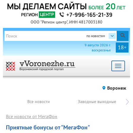
ООО "Регион центр", ИНН 4817003180
по новостям
9 августа 2026 г.
18+
воскресенье
Toggle
navigat
Воронеж
Все новости
Заводные выходные
Все новости от МегаФон
Приятные бонусы от "МегаФон"