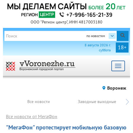
ООО "Регион центр", ИНН 4817003180
по новостям
8 августа 2026 г.
18+
суббота
Toggle
navigat
Воронеж
Все новости
Заводные выходные
Все новости от МегаФон
"МегаФон" протестирует мобильную базовую