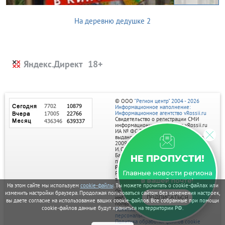
На деревню дедушке 2
Яндекс.Директ
© ООО
"Регион центр" 2004 - 2026
Информационное наполнение:
Информационное агентство vRossii.ru
Свидетельство о регистрации СМИ
информационного агентства vRossii.ru
ИА № ФС 77‑35502
выдано РОСКОМНАДЗОРом 04 марта
2009г.
И. О. Главного редактора Нарыков А. Н.
Баннеры на портале размещаются на
НЕ ПРОПУСТИ!
правах рекламы.
Реклама на портале:
Главные новости региона
Рекламное агентство "Умный маркетинг"
тел. 7-910-267-70-40,
в вашей почте!
email: umnyy.marketing@yandex.ru
На этом сайте мы используем
cookie-файлы
. Вы можете прочитать о cookie-файлах или
Отдельные публикации могут содержать
изменить настройки браузера. Продолжая пользоваться сайтом без изменения настроек,
информацию, не предназначенную для
ПОДПИСАТЬСЯ
вы даете согласие на использование ваших cookie-файлов. Все собранные при помощи
пользователей до 18 лет.
cookie-файлов данные будут храниться на территории РФ.
Политика в отношении обработки
персональных данных
Политика обработки файлов cookie