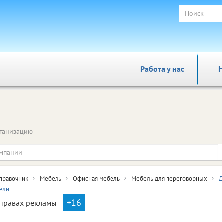
Работа у нас
Н
ганизацию
правочник
Мебель
Офисная мебель
Мебель для переговорных
Д
ели
+16
правах рекламы