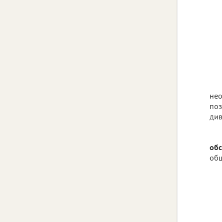
нео
поз
див
обс
общ