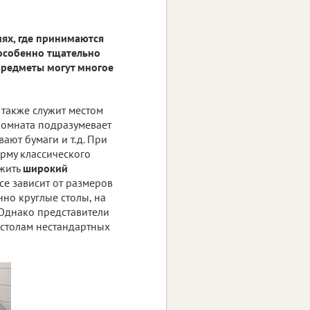
ях, где принимаются
 особенно тщательно
предметы могут многое
 также служит местом
комната подразумевает
ают бумаги и т.д. При
рму классического
ожить
широкий
все зависит от размеров
но круглые столы, на
 Однако представители
столам нестандартных