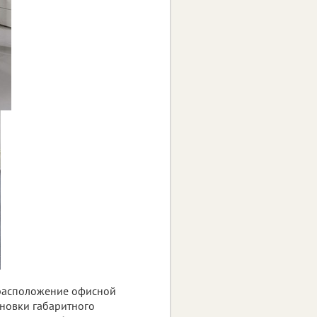
д расположение офисной
ановки габаритного