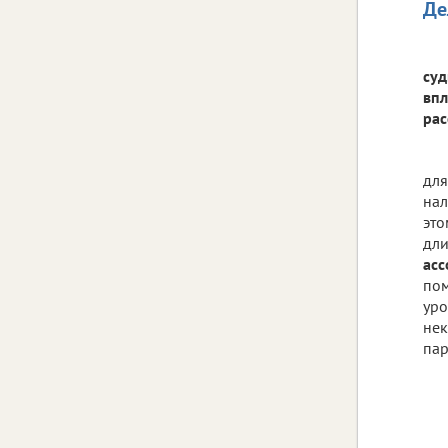
Де
суд
впл
рас
для
нал
это
дли
асс
пом
уро
нек
пар