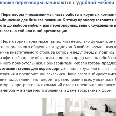
ловые переговоры начинаются с удобной мебели
Переговоры — незаменимая часть работы в крупных компани
ьбоносные для бизнеса решения. К этому процессу готовятся
оть до выбора мебели для переговорных, ведь окружающие 
сказать о той или иной организации.
Переговорная зона может выполнять несколько функций, она
 неформального общения сотрудников. В любом случае такая 
ичие вместительного стола, за которым ведут беседы, подписыв
м офисный стол не обязательно должен представлять собой фо
нного прямоугольника. Производители мебели готовы предл
ортимент столов для переговорных
в виде круга или овала — 
ещения и предпочтений заказчика. Чаще всего выбирают имен
вне подсознания это говорит о равноправии всех участников.
оторых прогрессивных компаний отдают предпочтения также 
аметров — в виде многоугольника и даже абстрактных форм.