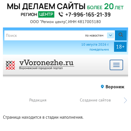
ООО "Регион центр", ИНН 4817003180
по новостям
10 августа 2026 г.
18+
понедельник
Toggle
navigat
Воронеж
Редакция
Создание сайтов
Страница находится в стадии наполнения.