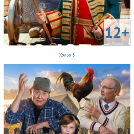
12+
Холоп 3