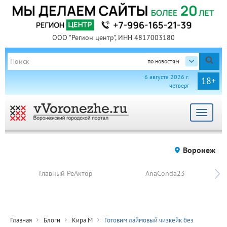
ООО "Регион центр", ИНН 4817003180
по новостям
6 августа 2026 г.
18+
четверг
Toggle
navigat
Воронеж
Главный РеАктор
AnaConda23
Главная
Блоги
Кира М
Готовим лаймовый чизкейк без