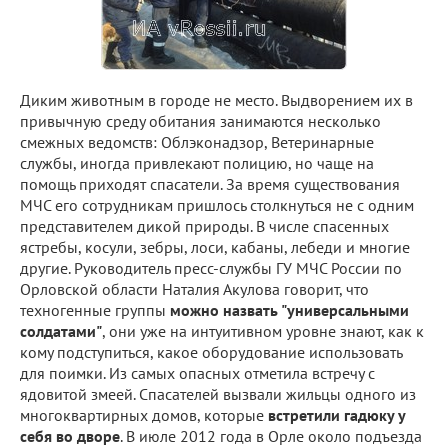
Диким животным в городе не место. Выдворением их в
привычную среду обитания занимаются несколько
смежных ведомств: Облэконадзор, Ветеринарные
службы, иногда привлекают полицию, но чаще на
помощь приходят спасатели. За время существования
МЧС его сотрудникам пришлось столкнуться не с одним
представителем дикой природы. В числе спасенных
ястребы, косули, зебры, лоси, кабаны, лебеди и многие
другие. Руководитель пресс-службы ГУ МЧС России по
Орловской области Наталия Акулова говорит, что
техногенные группы
можно назвать "универсальными
солдатами"
, они уже на интуитивном уровне знают, как к
кому подступиться, какое оборудование использовать
для поимки. Из самых опасных отметила встречу с
ядовитой змеей. Спасателей вызвали жильцы одного из
многоквартирных домов, которые
встретили гадюку у
себя во дворе
. В июле 2012 года в Орле около подъезда