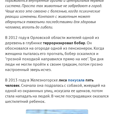
поражаются внутренние органы и центральная нервная
система. Просто так животные не забредают в город.
Чаще всего это связано с болезнью, когда психические
реакции изменены. Контакт с животным может
обернуться тяжелыми последствиями для здоровья
человека, вплоть до гибели.
В 2012 году в Орловской области жителей одной из
деревень в глубинке
терроризировал бобер
. Он
обосновался на огороде одной из пенсионерок. Когда
женщина пыталась его прогнать, бобер оскалился и
"грозной походкой направился прямо на нее". Три дня
люди не могли пройти к своим грядкам, потом грозно
настроенный зверь исчез.
В 2013 году в Железногорске
лиса
покусала
пять
человек
. Сначала она подралась с собакой, живущей на
одной из окраинных улиц, искусала ее щенков, потом
стала нападать на людей. В числе пострадавших оказался
шестилетний ребенок.