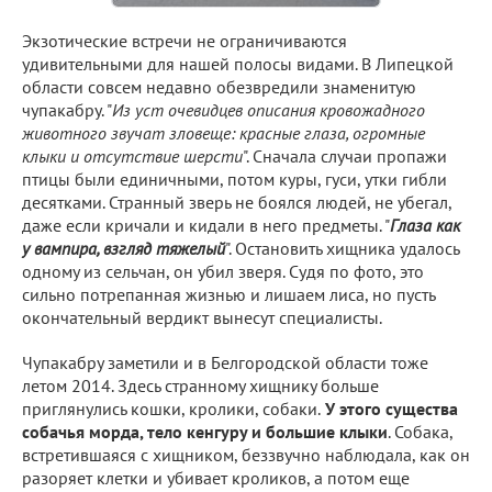
Экзотические встречи не ограничиваются
удивительными для нашей полосы видами. В Липецкой
области совсем недавно обезвредили знаменитую
чупакабру. "
Из уст очевидцев описания кровожадного
животного звучат зловеще: красные глаза, огромные
клыки и отсутствие шерсти
". Сначала случаи пропажи
птицы были единичными, потом куры, гуси, утки гибли
десятками. Странный зверь не боялся людей, не убегал,
даже если кричали и кидали в него предметы. "
Глаза как
у вампира, взгляд тяжелый
". Остановить хищника удалось
одному из сельчан, он убил зверя. Судя по фото, это
сильно потрепанная жизнью и лишаем лиса, но пусть
окончательный вердикт вынесут специалисты.
Чупакабру заметили и в Белгородской области тоже
летом 2014. Здесь странному хищнику больше
приглянулись кошки, кролики, собаки.
У этого существа
собачья морда, тело кенгуру и большие клыки
. Собака,
встретившаяся с хищником, беззвучно наблюдала, как он
разоряет клетки и убивает кроликов, а потом еще