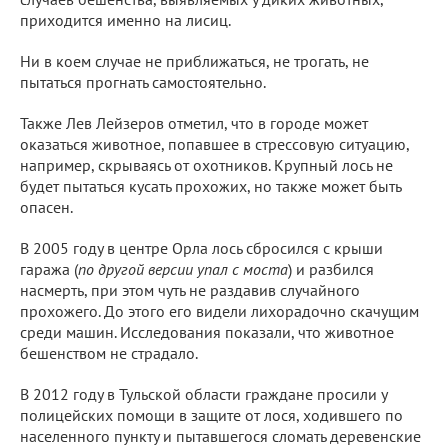
приходится именно на лисиц.
Ни в коем случае не приближаться, не трогать, не
пытаться прогнать самостоятельно.
Также Лев Лейзеров отметил, что в городе может
оказаться животное, попавшее в стрессовую ситуацию,
например, скрываясь от охотников. Крупный лось не
будет пытаться кусать прохожих, но также может быть
опасен.
В 2005 году в центре Орла лось сбросился с крыши
гаража (
по другой версии упал с моста
) и разбился
насмерть, при этом чуть не раздавив случайного
прохожего. До этого его видели лихорадочно скачущим
среди машин. Исследования показали, что животное
бешенством не страдало.
В 2012 году в Тульской области граждане просили у
полицейских помощи в защите от лося, ходившего по
населенного пункту и пытавшегося сломать деревенские