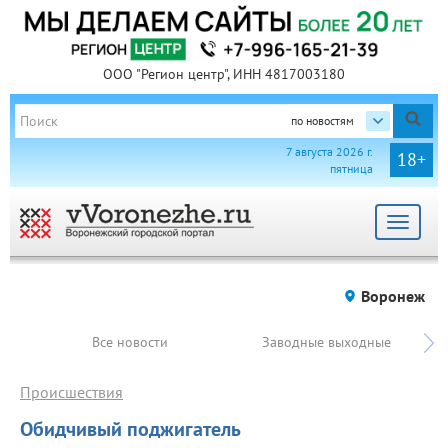
ООО "Регион центр", ИНН 4817003180
по новостям
7 августа 2026 г.
18+
пятница
Toggle
navigat
Воронеж
Все новости
Заводные выходные
Происшествия
Обидчивый поджигатель