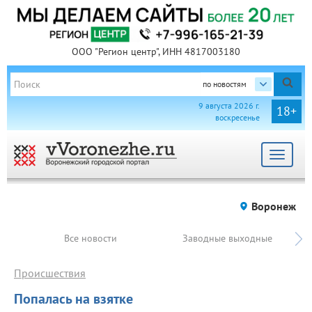
ООО "Регион центр", ИНН 4817003180
по новостям
9 августа 2026 г.
18+
воскресенье
Toggle
navigat
Воронеж
Все новости
Заводные выходные
Происшествия
Попалась на взятке