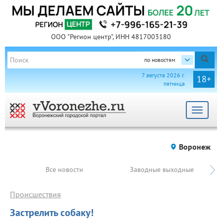
ООО "Регион центр", ИНН 4817003180
по новостям
7 августа 2026 г.
18+
пятница
Toggle
navigat
Воронеж
Все новости
Заводные выходные
Происшествия
Застрелить собаку!