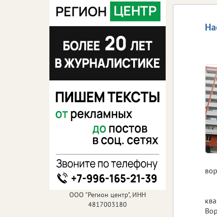
На
вор
ООО "Регион центр", ИНН
ква
4817003180
Вор