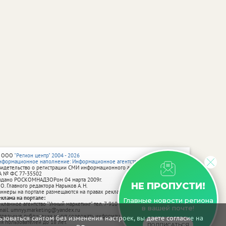
 ООО
"Регион центр" 2004 - 2026
нформационное наполнение: Информационное агентство vRossii.ru
видетельство о регистрации СМИ информационного агентства vRossii.ru
А № ФС 77‑35502
ыдано РОСКОМНАДЗОРом 04 марта 2009г.
НЕ ПРОПУСТИ!
 О. Главного редактора Нарыков А. Н.
аннеры на портале размещаются на правах рекламы.
еклама на портале:
Главные новости региона
екламное агентство "Умный маркетинг" тел. 7-910-267-70-40,
в вашей почте!
mail: umnyy.marketing@yandex.ru
тдельные публикации могут содержать информацию, не предназначенную
зоваться сайтом без изменения настроек, вы даете согласие на
ля пользователей до 18 лет.
ПОДПИСАТЬСЯ