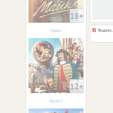
18+
Яндекс
Майкл
12+
Холоп 3