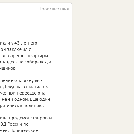
Происшествия
икли у 43-летнего
 он заключил с
говор аренды квартиры
ть здесь не собирался, а
мщиков.
ление откликнулась
. Девушка заплатила за
 уже при переезде она
 не ей одной. Еще один
ратились в полицию.
жчина продемонстрировал
ВД России по
ажей. Полицейские