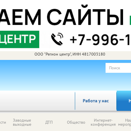
ООО "Регион центр", ИНН 4817003180
Работа у нас
Н
Заводные
Интернет-
На
сти
ДТП
Общество
выходные
конференция
мероп