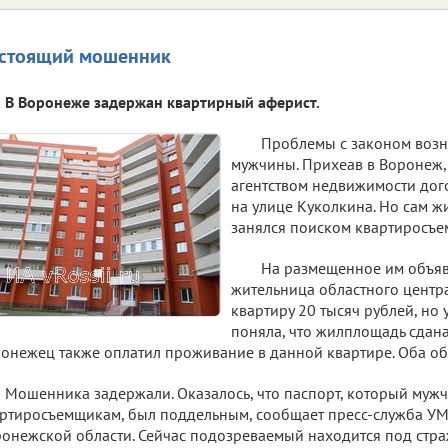
стоящий мошенник
В Воронеже задержан квартирный аферист.
Проблемы с законом возн
мужчины. Прихеав в Воронеж,
агентством недвижимости до
на улице Куколкина. Но сам жи
занялся поиском квартиросъе
На размещенное им объяв
жительница областного центра
квартиру 20 тысяч рублей, но
поняла, что жилплощадь сдана
онежец также оплатил проживание в данной квартире. Оба об
Мошенника задержали. Оказалось, что паспорт, который му
ртиросъемщикам, был поддельным, сообщает пресс-служба УМ
онежской области. Сейчас подозреваемый находится под стр