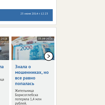
25 июня 2014 г. 12:23
8.2026
05.08.2026
04.08.2026
ла
Знала о
Среди
мошенниках, но
пострадавших в
все равно
Краснодарском
ица
попалась
крае две
жительницы
Жительница
Воронежской
Борисоглебска
потеряла 1,4 млн
области
рублей.