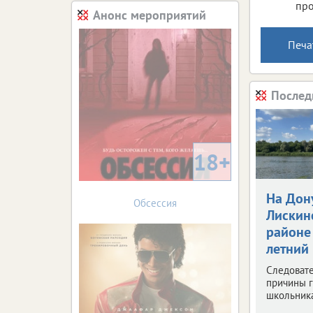
про
Анонс мероприятий
Печа
Послед
18+
На Дон
Обсессия
Лискин
районе 
летний
Следоват
причины 
школьника