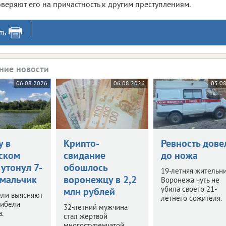
веряют его на причастность к другим преступлениям.
ть
ние новости
06.08.2026
06.08.2026
05.0
у в
Крипто-
Ревность дове
ском
свидание
до ножа
утонул 7-
обошлось
19-летняя жительн
 мальчик
воронежцу в 2,2
Воронежа чуть не
убила своего 21-
млн рублей
ели выясняют
летнего сожителя.
гибели
32-летний мужчина
.
стал жертвой
многоступенчатой