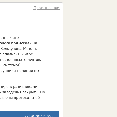
Происшествия
артных игр
знеса подыскали на
 Хользунова. Методы
людались и к игре
 постоянных клиентов.
ы системой
трудники полиции все
сти, оперативниками
х заведения закрыты. По
тавлены протоколы об
29 мая 2014 г. 10:00