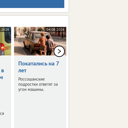
8.2026
04.08.2026
04.08.2026
Покатались на 7
Конфликт с
 в
лет
незнакомцами
м
привел за
Россошанские
решетку
подростки ответят за
угон машины.
Следственный комитет
Воронежской области
предъявил обвинение
24-летнему жителю
ся
города.