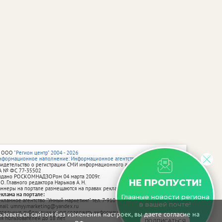
 ООО
"Регион центр" 2004 - 2026
нформационное наполнение: Информационное агентство vRossii.ru
видетельство о регистрации СМИ информационного агентства vRossii.ru
А № ФС 77‑35502
ыдано РОСКОМНАДЗОРом 04 марта 2009г.
НЕ ПРОПУСТИ!
 О. Главного редактора Нарыков А. Н.
аннеры на портале размещаются на правах рекламы.
еклама на портале:
Главные новости региона
екламное агентство "Умный маркетинг" тел. 7-910-267-70-40,
в вашей почте!
mail: umnyy.marketing@yandex.ru
тдельные публикации могут содержать информацию, не предназначенную
зоваться сайтом без изменения настроек, вы даете согласие на
ля пользователей до 18 лет.
ПОДПИСАТЬСЯ