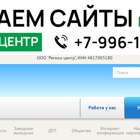
ООО "Регион центр", ИНН 4817003180
Работа у нас
Н
Заводные
Интернет-
На
сти
ДТП
Общество
выходные
конференция
мероп