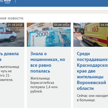
ть
ние новости
05.08.2026
05.08.2026
04.0
ть довела
Знала о
Среди
а
мошенниках, но
пострадавших
все равно
Краснодарско
 жительница
попалась
крае две
чуть не
его 21-
жительницы
Жительница
ожителя.
Воронежской
Борисоглебска
потеряла 1,4 млн
области
рублей.
Сейчас они находят
в больнице.