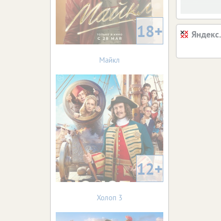
18+
Яндекс
Майкл
12+
Холоп 3