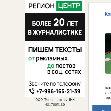
Ко
изъ
фак
адм
ООО "Регион центр", ИНН
4817003180