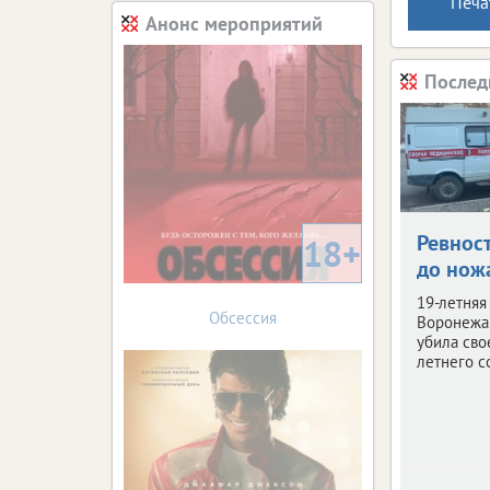
Печа
Анонс мероприятий
Послед
Ревнос
18+
до нож
19-летняя
Обсессия
Воронежа 
убила сво
летнего с