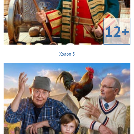
12+
Холоп 3