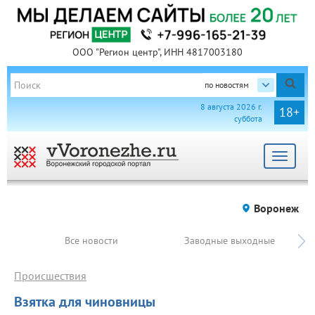
ООО "Регион центр", ИНН 4817003180
по новостям
8 августа 2026 г.
18+
суббота
Toggle
navigat
Воронеж
Все новости
Заводные выходные
Происшествия
Взятка для чиновницы