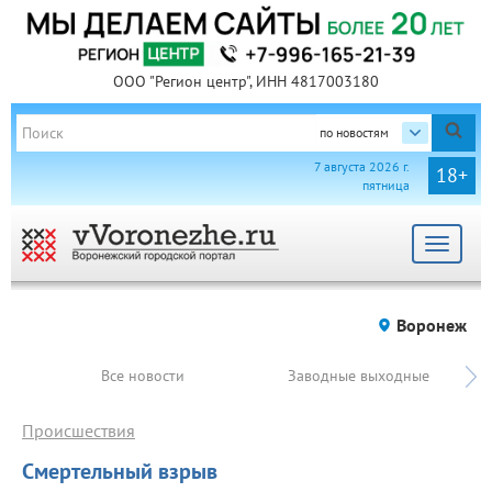
ООО "Регион центр", ИНН 4817003180
по новостям
7 августа 2026 г.
18+
пятница
Toggle
navigat
Воронеж
Все новости
Заводные выходные
Происшествия
Смертельный взрыв