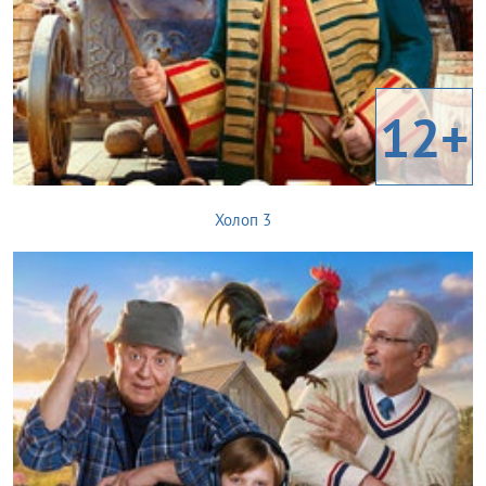
12+
Холоп 3