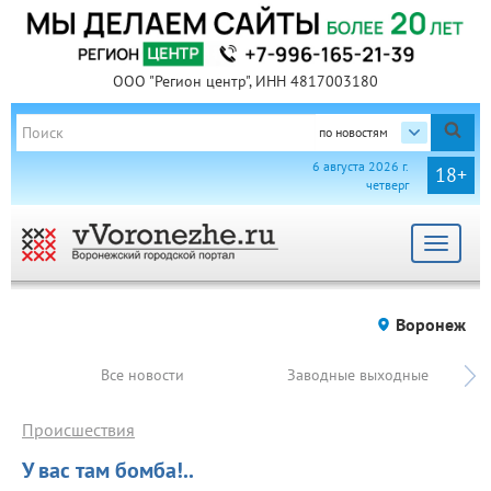
ООО "Регион центр", ИНН 4817003180
по новостям
6 августа 2026 г.
18+
четверг
Toggle
navigat
Воронеж
Все новости
Заводные выходные
Происшествия
У вас там бомба!..