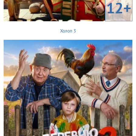
12+
Холоп 3