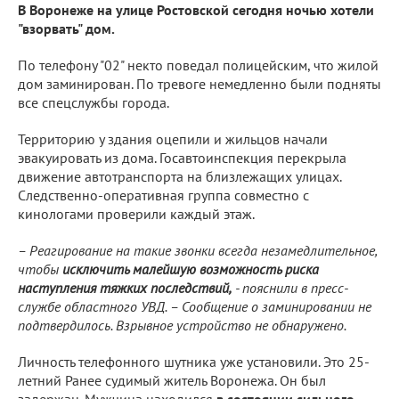
В Воронеже на улице Ростовской сегодня ночью хотели
"взорвать" дом.
По телефону "02" некто поведал полицейским, что жилой
дом заминирован. По тревоге немедленно были подняты
все спецслужбы города.
Территорию у здания оцепили и жильцов начали
эвакуировать из дома. Госавтоинспекция перекрыла
движение автотранспорта на близлежащих улицах.
Следственно-оперативная группа совместно с
кинологами проверили каждый этаж.
– Реагирование на такие звонки всегда незамедлительное,
чтобы
исключить малейшую возможность риска
наступления тяжких последствий,
- пояснили в пресс-
службе областного УВД. – Сообщение о заминировании не
подтвердилось. Взрывное устройство не обнаружено.
Личность телефонного шутника уже установили. Это 25-
летний Ранее судимый житель Воронежа. Он был
задержан. Мужчина находился
в состоянии сильного